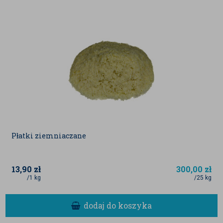
dostawców, jak również mogą być danymi
literaturowymi.
Płatki ziemniaczane
13,90
zł
300,00
zł
/1 kg
/25 kg
dodaj do koszyka