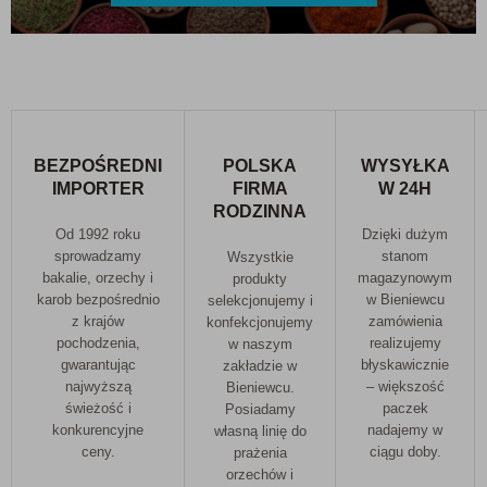
BEZPOŚREDNI
POLSKA
WYSYŁKA
IMPORTER
FIRMA
W 24H
RODZINNA
Od 1992 roku
Dzięki dużym
sprowadzamy
stanom
Wszystkie
bakalie, orzechy i
magazynowym
produkty
karob bezpośrednio
w Bieniewcu
selekcjonujemy i
z krajów
zamówienia
konfekcjonujemy
pochodzenia,
realizujemy
w naszym
gwarantując
błyskawicznie
zakładzie w
najwyższą
– większość
Bieniewcu.
świeżość i
paczek
Posiadamy
konkurencyjne
nadajemy w
własną linię do
ceny.
ciągu doby.
prażenia
orzechów i