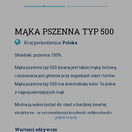
MĄKA PSZENNA TYP 500
Kraj pochodzenia:
Polska
Składniki: pszenica 100%.
Mąka pszenna typ 500 zwana jest także mąką tortową
i stosowana jest głównie przy wypiekach ciast i tortów.
Mąka pszenna typ 500 ma śnieżnobiały kolor. To jedna
z najpopularniejszych mąk.
Można ją wykorzystać do: ciast o bardziej zwartej
strukturze - w szczególności kruchych, półkruchych i
- pokaż więcej -
parzonych (ale też francuskich i półfrancuskich),
Wartości odżywcze
naleśników i omletów, wyrobu makaronów oraz