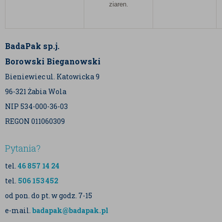
ziaren.
BadaPak sp.j.
Borowski Bieganowski
Bieniewiec ul. Katowicka 9
96-321 Żabia Wola
NIP 534-000-36-03
REGON 011060309
Pytania?
tel.
46 857 14 24
tel.
506 153 452
od pon. do pt. w godz. 7-15
e-mail.
badapak@badapak.pl