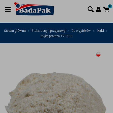
0
Strona główna
Zioła, sosy i przyprawy
Do wypieków
Mąki
Mąka pszenna TYP 500