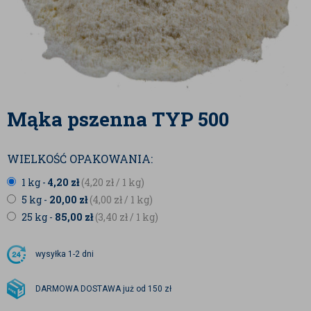
Mąka pszenna TYP 500
WIELKOŚĆ OPAKOWANIA:
1 kg -
4,20
zł
(4,20
zł
/ 1 kg)
5 kg -
20,00
zł
(4,00
zł
/ 1 kg)
25 kg -
85,00
zł
(3,40
zł
/ 1 kg)
wysyłka
1-2 dni
DARMOWA DOSTAWA już od 150 zł