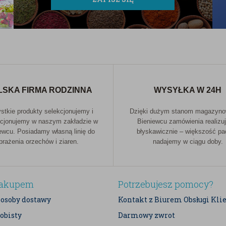
howywać w szczelnie zamkniętym pojemniku, aby
zastosowaniu w kuchni. Dzięki neutralnemu
u przepisach – od słodkich wypieków po wytrawne
LSKA FIRMA RODZINNA
WYSYŁKA W 24H
wa, która powinna znaleźć się w każdej kuchni,
tkie produkty selekcjonujemy i
Dzięki dużym stanom magazyn
cjonujemy w naszym zakładzie w
Bieniewcu zamówienia realizu
ewcu. Posiadamy własną linię do
błyskawicznie – większość p
prażenia orzechów i ziaren.
nadajemy w ciągu doby.
zakupem
Potrzebujesz pomocy?
posoby dostawy
Kontakt z Biurem Obsługi Kli
obisty
Darmowy zwrot