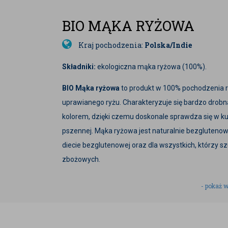
BIO MĄKA RYŻOWA
Kraj pochodzenia:
Polska/Indie
Składniki:
ekologiczna mąka ryżowa (100%).
BIO Mąka ryżowa
to produkt w 100% pochodzenia r
uprawianego ryżu. Charakteryzuje się bardzo drobn
kolorem, dzięki czemu doskonale sprawdza się w kuc
pszennej. Mąka ryżowa jest naturalnie bezglutenow
diecie bezglutenowej oraz dla wszystkich, którzy 
zbożowych.
DELIKATNA I WSZECHSTR
- pokaż w
BIO Mąka ryżowa ma neutralny smak, który łatwo łąc
wykorzystywać w kuchni na wiele sposobów – od wyp