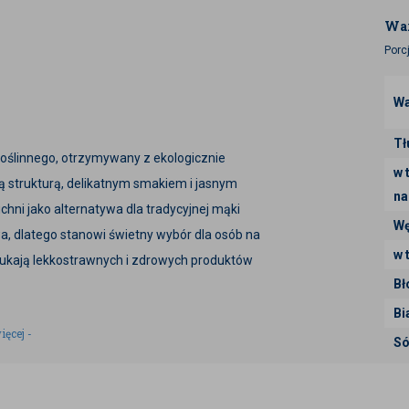
War
Porc
Wa
Tł
oślinnego, otrzymywany z ekologicznie
w 
ą strukturą, delikatnym smakiem i jasnym
na
hni jako alternatywa dla tradycyjnej mąki
Wę
a, dlatego stanowi świetny wybór dla osób na
w 
szukają lekkostrawnych i zdrowych produktów
Bł
Bi
ONNA W KUCHNI
ięcej -
Só
zy się z innymi składnikami. Można ją
ieków, przez dania główne, aż po lekkie