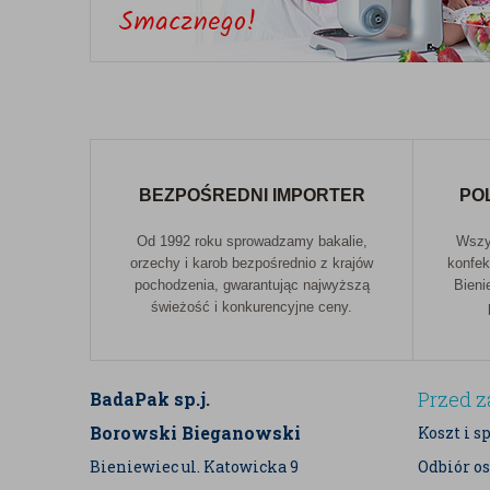
światła słonecznego. Po otwarciu najlepiej przec
zachować jej świeżość i delikatną strukturę.
PODSUMOWANIE
BIO Mąka ryżowa
to naturalny produkt o szerokim 
smakowi i lekkiej konsystencji sprawdza się w wiel
BEZPOŚREDNI IMPORTER
PO
dania. To uniwersalna, ekologiczna mąka bezgluteno
szczególnie jeśli cenisz zdrowe, naturalne składniki.
Od 1992 roku sprowadzamy bakalie,
Wszys
orzechy i karob bezpośrednio z krajów
konfek
pochodzenia, gwarantując najwyższą
Bieni
świeżość i konkurencyjne ceny.
Przed 
BadaPak sp.j.
Borowski Bieganowski
Koszt i s
Bieniewiec ul. Katowicka 9
Odbiór os