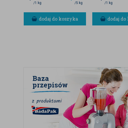
roślinnymi.
/1 kg
/5 kg
/1 kg
NEUTRALNY SMAK I LEKK
dodaj do koszyka
dodaj do
Mąka ryżowa charakteryzuje się subtelnym, neutr
wyeksponować smak pozostałych składników potraw. 
wypieki są delikatne, miękkie i równomiernie wypie
przygotowywaniu ciast bezglutenowych, gdzie odpo
końcowego efektu.
DLA KOGO JEST BIO MĄKA
dla osób na diecie bezglutenowej,
dla wegan i wegetarian,
dla osób dbających o zdrowe i natural
dla miłośników lekkostrawnych wypi
dla każdego, kto chce wzbogacić swoj
PRZECHOWYWANIE
Przechowuj BIO Mąkę ryżową w suchym i chłodnym mi