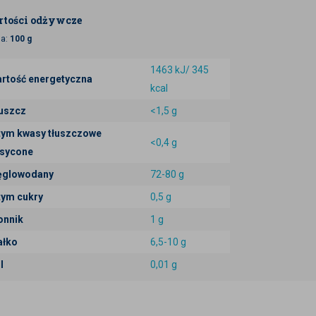
tości odżywcze
ja:
100 g
1463 kJ/ 345
rtość energetyczna
kcal
uszcz
<1,5 g
tym kwasy tłuszczowe
<0,4 g
sycone
glowodany
72-80 g
tym cukry
0,5 g
onnik
1 g
ałko
6,5-10 g
l
0,01 g