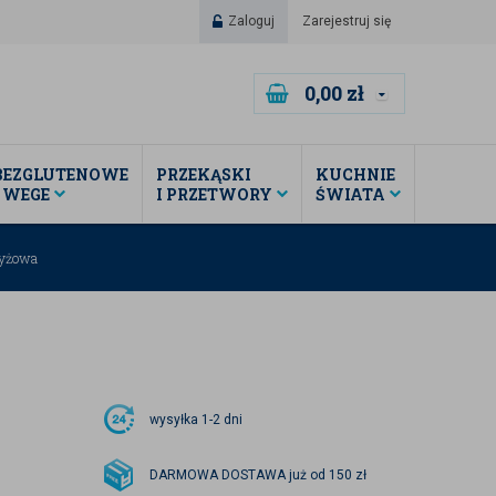
Zaloguj
Zarejestruj się
0,00
zł
BEZGLUTENOWE
PRZEKĄSKI
KUCHNIE
I WEGE
I PRZETWORY
ŚWIATA
ryżowa
wysyłka
1-2 dni
DARMOWA DOSTAWA już od 150 zł