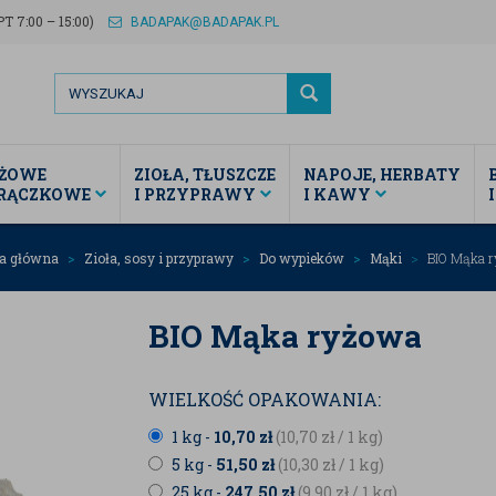
T 7:00 – 15:00)
BADAPAK@BADAPAK.PL
ŻOWE
ZIOŁA, TŁUSZCZE
NAPOJE, HERBATY
TRĄCZKOWE
I PRZYPRAWY
I KAWY
na główna
Zioła, sosy i przyprawy
Do wypieków
Mąki
BIO Mąka 
BIO Mąka ryżowa
WIELKOŚĆ OPAKOWANIA:
1 kg -
10,70
zł
(10,70
zł
/ 1 kg)
5 kg -
51,50
zł
(10,30
zł
/ 1 kg)
25 kg -
247,50
zł
(9,90
zł
/ 1 kg)