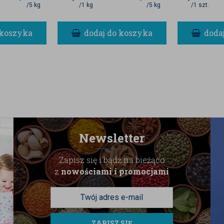
/5 kg
/1 kg
/5 kg
/1 szt.
A KONSYSTENCJA
 koszyka
dodaj do koszyka
doda
alnym aromatem, dzięki czemu pozwala
Jej lekka, drobna struktura sprawia, że
czone. To szczególnie ważne przy
wiednia konsystencja jest kluczowa dla
 RYŻOWA?
Newsletter
ne produkty,
Zapisz się i bądź na bieżąco
eków i dań,
z
nowościami i promocjami
ą kuchnię o uniwersalny składnik.
ejscu, z dala od wilgoci i bezpośredniego
ZAPISZ SIĘ