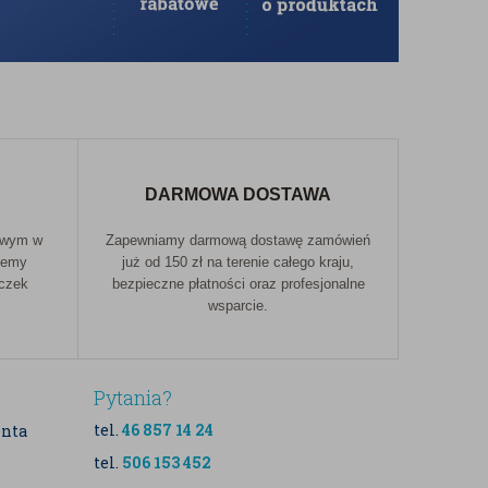
DARMOWA DOSTAWA
owym w
Zapewniamy darmową dostawę zamówień
jemy
już od 150 zł na terenie całego kraju,
aczek
bezpieczne płatności oraz profesjonalne
wsparcie.
Pytania?
tel.
46 857 14 24
enta
tel.
506 153 452