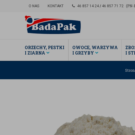
(PN-P
O NAS
KONTAKT
46 857 14 24
/
46 857 71 72
ORZECHY, PESTKI
OWOCE, WARZYWA
ZBO
I ZIARNA
I GRZYBY
I S
Stro