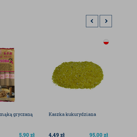
 mąką gryczaną
Kaszka kukurydziana
Soczew
5,90
zł
4,49
zł
95,00
zł
11,50