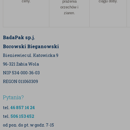
ceny.
ciągu doby.
prażenia
orzechów i
ziaren.
BadaPak sp.j.
Borowski Bieganowski
Bieniewiec ul. Katowicka 9
96-321 Żabia Wola
NIP 534-000-36-03
REGON 011060309
Pytania?
tel.
46 857 14 24
tel.
506 153 452
od pon. do pt. w godz. 7-15