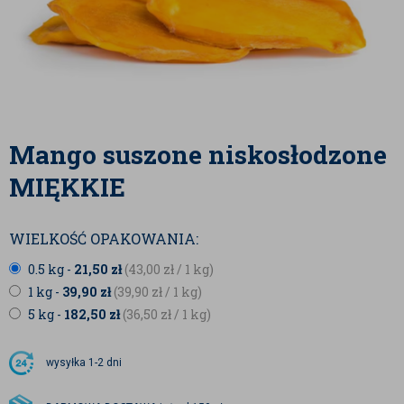
Mango suszone niskosłodzone
MIĘKKIE
WIELKOŚĆ OPAKOWANIA:
0.5 kg -
21,50
zł
(43,00
zł
/ 1 kg)
1 kg -
39,90
zł
(39,90
zł
/ 1 kg)
5 kg -
182,50
zł
(36,50
zł
/ 1 kg)
wysyłka
1-2 dni