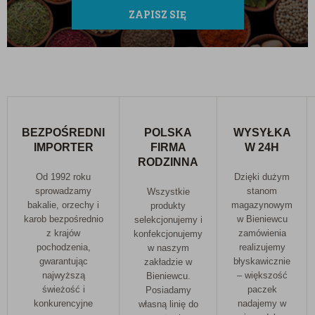
ZAPISZ SIĘ
BEZPOŚREDNI
POLSKA
WYSYŁKA
IMPORTER
FIRMA
W 24H
RODZINNA
Od 1992 roku
Dzięki dużym
sprowadzamy
stanom
Wszystkie
bakalie, orzechy i
magazynowym
produkty
karob bezpośrednio
w Bieniewcu
selekcjonujemy i
z krajów
zamówienia
konfekcjonujemy
pochodzenia,
realizujemy
w naszym
gwarantując
błyskawicznie
zakładzie w
najwyższą
– większość
Bieniewcu.
świeżość i
paczek
Posiadamy
konkurencyjne
nadajemy w
własną linię do