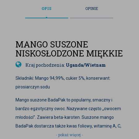
OPIS
OPINIE
MANGO SUSZONE
NISKOSŁODZONE MIĘKKIE
Kraj pochodzenia:
Uganda/Wietnam
Składniki: Mango 94,99%, cukier 5%, konserwant:
pirosiarczyn sodu
Mango suszone BadaPak to popularny, smaczny i
bardzo egzotyczny owoc. Nazywane często „owocem
młodości”. Zawiera beta-karoten. Suszone mango
BadaPak dostarcza także kwas foliowy, witaminę A, C,
E i PP. Nie brakuje w nim składników mineralnych takich
- pokaż więcej -