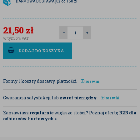
DARMOWA DOSTAWA już od 150 zł
21,50
zł
w tym 5% VAT
DODAJ DO KOSZYKA
Formy i koszty dostawy, płatności
rozwiń
Gwarancja satysfakcji lub
zwrot pieniędzy
rozwiń
Zamawiasz
regularnie
większe ilości? Poznaj ofertę
B2B dla
odbiorców hurtowych
»