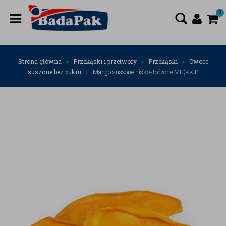
0
Strona główna
Przekąski i przetwory
Przekąski
Owoce
suszone bez cukru
Mango suszone niskosłodzone MIĘKKIE