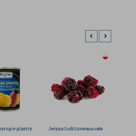
syropie plastry
Jeżyna liofilizowana cała
Owocow
truska