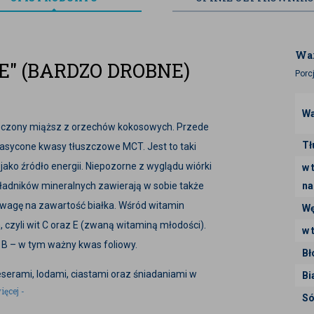
War
E" (BARDZO DROBNE)
Porc
Wa
zczony miąższ z orzechów kokosowych. Przede
Tł
nasycone kwasy tłuszczowe MCT. Jest to taki
jako źródło energii. Niepozorne z wyglądu wiórki
w 
ładników mineralnych zawierają w sobie także
na
uwagę na zawartość białka. Wśród witamin
Wę
 czyli wit C oraz E (zwaną witaminą młodości).
w 
 B – w tym ważny kwas foliowy.
Bł
serami, lodami, ciastami oraz śniadaniami w
Bi
ięcej -
upełnieniem koktajli. Coraz częściej używane są
Só