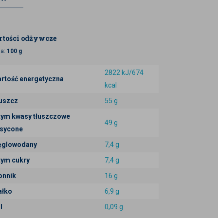
tości odżywcze
ja:
100 g
2822 kJ/674
rtość energetyczna
kcal
uszcz
55 g
tym kwasy tłuszczowe
49 g
sycone
glowodany
7,4 g
tym cukry
7,4 g
onnik
16 g
ałko
6,9 g
l
0,09 g