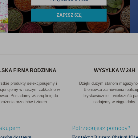
ZAPISZ SIĘ
LSKA FIRMA RODZINNA
WYSYŁKA W 24H
tkie produkty selekcjonujemy i
Dzięki dużym stanom magazyn
cjonujemy w naszym zakładzie w
Bieniewcu zamówienia realizu
ewcu. Posiadamy własną linię do
błyskawicznie – większość p
prażenia orzechów i ziaren.
nadajemy w ciągu doby.
zakupem
Potrzebujesz pomocy?
posoby dostawy
Kontakt z Biurem Obsługi Kli