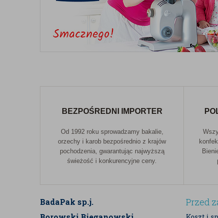
BEZPOŚREDNI IMPORTER
PO
Od 1992 roku sprowadzamy bakalie,
Wszys
orzechy i karob bezpośrednio z krajów
konfek
pochodzenia, gwarantując najwyższą
Bieni
świeżość i konkurencyjne ceny.
Przed 
BadaPak sp.j.
Borowski Bieganowski
Koszt i s