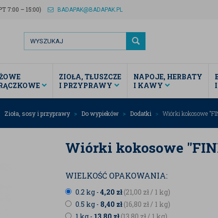
T 7:00 – 15:00)
BADAPAK@BADAPAK.PL
ŻOWE
ZIOŁA, TŁUSZCZE
NAPOJE, HERBATY
TRĄCZKOWE
I PRZYPRAWY
I KAWY
Zioła, sosy i przyprawy
Do wypieków
Dodatki
Wiórki kokosowe "FIN
Wiórki kokosowe "FINE
WIELKOŚĆ OPAKOWANIA:
0.2 kg -
4,20
zł
(21,00
zł
/ 1 kg)
0.5 kg -
8,40
zł
(16,80
zł
/ 1 kg)
1 kg -
13,80
zł
(13,80
zł
/ 1 kg)