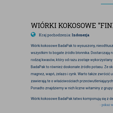
WIÓRKI KOKOSOWE "FIN
Kraj pochodzenia:
Indonezja
Wiórki kokosowe BadaPak to wysuszony, nieodtłus
wszystkim to bogate źródło błonnika. Dostarczają 
rodzaj kwasów, który od razu zostaje wykorzystany 
BadaPak to również doskonałe źródło potasu. Ze sk
magnez, wapń, żelazo i cynk. Warto także zwrócić 
zawierają te o właściwościach przeciwutleniających,
Ponadto znajdziemy w nich liczne witaminy z grupy
Wiórki kokosowe BadaPak łatwo komponują się z de
- pokaż w
postaci owsianki czy naleśników. Są doskonałym uz
jako panierka do ryb.