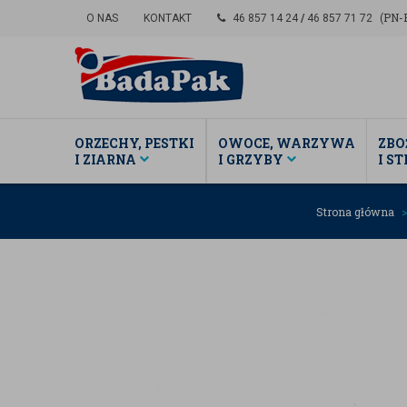
(PN-P
O NAS
KONTAKT
46 857 14 24
/
46 857 71 72
ORZECHY, PESTKI
OWOCE, WARZYWA
ZBO
I ZIARNA
I GRZYBY
I S
Strona główna