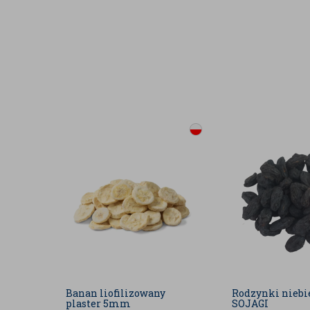
Wiórki kokosowe powstają z miąższu orzecha kokoso
suszony a następnie ścierany. Owoce kokosa pocho
których rosną są najbardziej rozpoznawalną części
oceanów.
Informacja o alergenach:
W zakładzie są pakowane
orzechy, produkty zawierające gluten oraz produkty
Zdjęcia produktu są zdjęciami poglądowymi i mogą się
Firma stara się aktualizować na bieżąco wszystkie
www.badapak.pl, jednak dane zawarte w opisie prod
aktualnej partii produktu.
Podane wartości zostały nam dostarczone od dost
literaturowymi.
Banan liofilizowany
Rodzynki niebi
plaster 5mm
SOJAGI