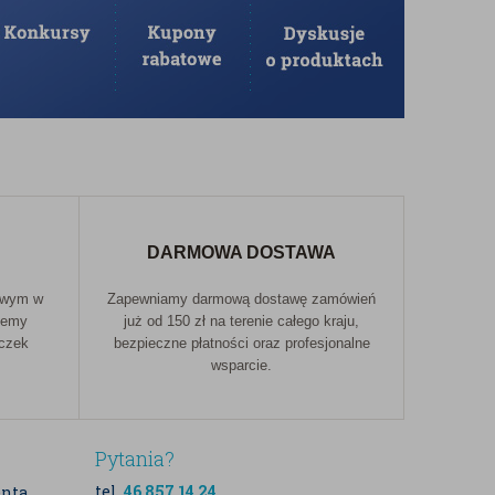
DARMOWA DOSTAWA
owym w
Zapewniamy darmową dostawę zamówień
jemy
już od 150 zł na terenie całego kraju,
aczek
bezpieczne płatności oraz profesjonalne
wsparcie.
Pytania?
tel.
46 857 14 24
enta