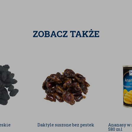
wego, który w pierwszej kolejności zostaje
dzą z południowo-wschodniej Azji. Palmy na
ą krajobrazu tropikalnych brzegów mórz i
ZOBACZ TAKŻE
 również sezam, gorczyca, soja, migdały,
 zawierające SO2 (dwutlenek siarki).
 różnić od aktualnej partii.
 informacje zawarte na naszym sklepie
uktu mogą różnić się nieco, w zależności od
awców, jak również mogą być danymi
eskie
Daktyle suszone bez pestek
Ananasy w 
580 ml