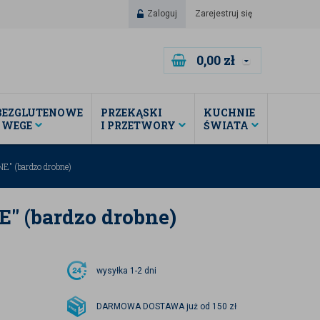
Zaloguj
Zarejestruj się
0,00
zł
BEZGLUTENOWE
PRZEKĄSKI
KUCHNIE
I WEGE
I PRZETWORY
ŚWIATA
E" (bardzo drobne)
" (bardzo drobne)
wysyłka
1-2 dni
DARMOWA DOSTAWA już od 150 zł