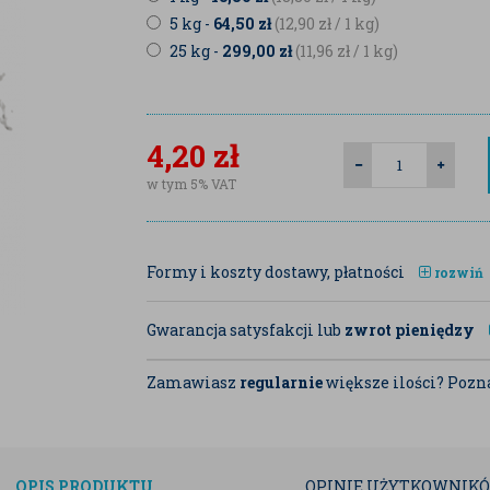
5 kg -
64,50
zł
(12,90
zł
/ 1 kg)
25 kg -
299,00
zł
(11,96
zł
/ 1 kg)
4,20
zł
w tym 5% VAT
Formy i koszty dostawy, płatności
rozwiń
Gwarancja satysfakcji lub
zwrot pieniędzy
Zamawiasz
regularnie
większe ilości? Pozna
OPIS
PRODUKTU
OPINIE
UŻYTKOWNIK