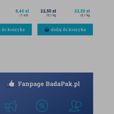
8,40
zł
22,50
zł
22,50
zł
8,00
z
/1 szt.
/0,1 kg
/0,1 kg
/0,1 k
j do koszyka
dodaj do koszyka
d