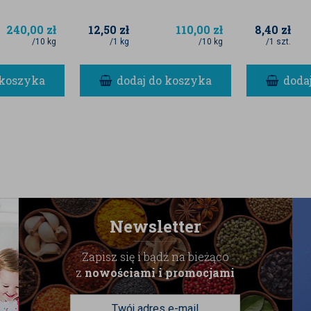
240,00
zł
12,50
zł
110,00
zł
8,40
zł
/10 kg
/1 kg
/10 kg
/1 szt.
 koszyka
dodaj do koszyka
doda
Newsletter
Zapisz się i bądź na bieżąco
z
nowościami i promocjami