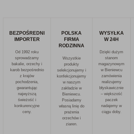
BEZPOŚREDNI
POLSKA
WYSYŁKA
IMPORTER
FIRMA
W 24H
RODZINNA
Od 1992 roku
Dzięki dużym
sprowadzamy
stanom
Wszystkie
bakalie, orzechy i
magazynowym
produkty
karob bezpośrednio
w Bieniewcu
selekcjonujemy i
z krajów
zamówienia
konfekcjonujemy
pochodzenia,
realizujemy
w naszym
gwarantując
błyskawicznie
zakładzie w
najwyższą
– większość
Bieniewcu.
świeżość i
paczek
Posiadamy
konkurencyjne
nadajemy w
własną linię do
ceny.
ciągu doby.
prażenia
orzechów i
ziaren.