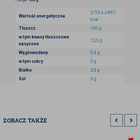
3755 kJ/897
Wartość energetyczna
kcal
Tłuszcz
100 g
w tym kwasy tłuszczowe
12,5 g
nasycone
Węglowodany
0,4 g
w tym cukry
0 g
Białko
2,8 g
Sól
0 g
ZOBACZ TAKŻE