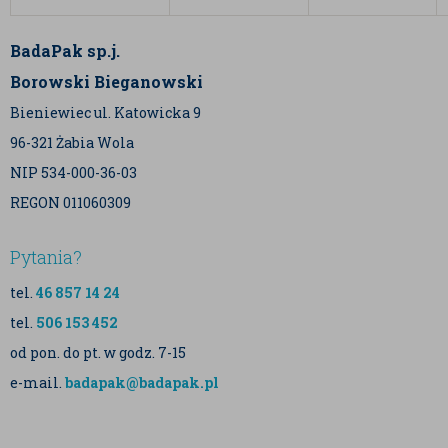
BadaPak sp.j.
Borowski Bieganowski
Bieniewiec ul. Katowicka 9
96-321 Żabia Wola
NIP 534-000-36-03
REGON 011060309
Pytania?
tel.
46 857 14 24
tel.
506 153 452
od pon. do pt. w godz. 7-15
e-mail.
badapak@badapak.pl