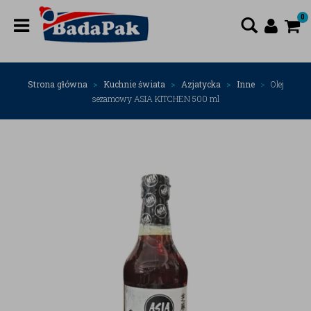
0
Strona główna
Kuchnie świata
Azjatycka
Inne
Olej
sezamowy ASIA KITCHEN 500 ml