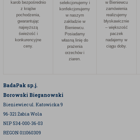
karob bezpośrednio
w Bieniewcu
selekcjonujemy i
z krajów
zamówienia
konfekcjonujemy
pochodzenia,
realizujemy
w naszym
gwarantując
błyskawicznie
zakładzie w
najwyższą
– większość
Bieniewcu.
świeżość i
paczek
Posiadamy
konkurencyjne
nadajemy w
własną linię do
ceny.
ciągu doby.
prażenia
orzechów i
ziaren.
BadaPak sp.j.
Borowski Bieganowski
Bieniewiec ul. Katowicka 9
96-321 Żabia Wola
NIP 534-000-36-03
REGON 011060309