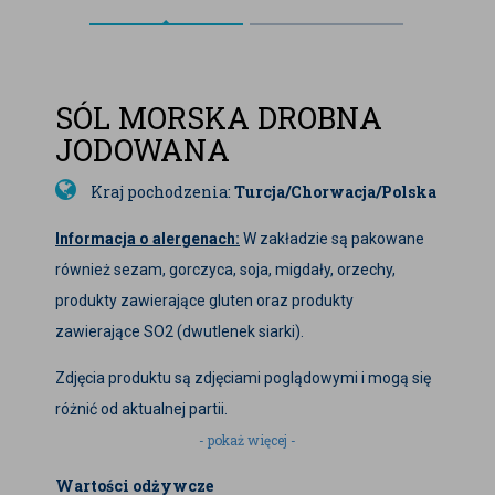
SÓL MORSKA DROBNA
JODOWANA
Kraj pochodzenia:
Turcja/Chorwacja/Polska
Informacja o alergenach:
W zakładzie są pakowane
również sezam, gorczyca, soja, migdały, orzechy,
produkty zawierające gluten oraz produkty
zawierające SO2 (dwutlenek siarki).
Zdjęcia produktu są zdjęciami poglądowymi i mogą się
różnić od aktualnej partii.
- pokaż więcej -
Firma stara się aktualizować na bieżąco wszystkie
Wartości odżywcze
informacje zawarte na naszym sklepie