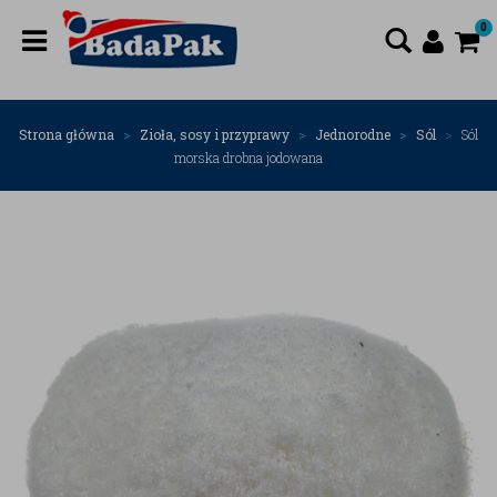
0
Strona główna
Zioła, sosy i przyprawy
Jednorodne
Sól
Sól
morska drobna jodowana