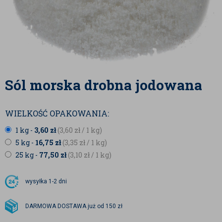
Sól morska drobna jodowana
WIELKOŚĆ OPAKOWANIA:
1 kg -
3,60
zł
(3,60
zł
/ 1 kg)
5 kg -
16,75
zł
(3,35
zł
/ 1 kg)
25 kg -
77,50
zł
(3,10
zł
/ 1 kg)
wysyłka
1-2 dni
DARMOWA DOSTAWA już od 150 zł