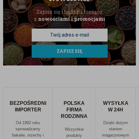
Zapisz się i bądź na bieżąco
z
nowościami i promocjami
ZAPISZ SIĘ
BEZPOŚREDNI
POLSKA
WYSYŁKA
IMPORTER
FIRMA
W 24H
RODZINNA
Od 1992 roku
Dzięki dużym
sprowadzamy
stanom
Wszystkie
bakalie, orzechy i
magazynowym
produkty