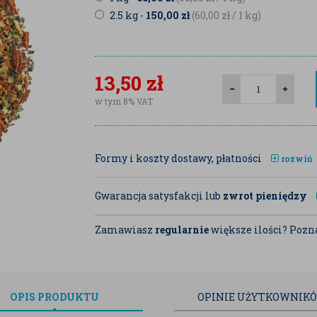
2.5 kg -
150,00
zł
(60,00
zł
/ 1 kg)
13,50
zł
w tym 8% VAT
Formy i koszty dostawy, płatności
rozwiń
Gwarancja satysfakcji lub
zwrot pieniędzy
Zamawiasz
regularnie
większe ilości? Pozna
OPIS
PRODUKTU
OPINIE
UŻYTKOWNIK