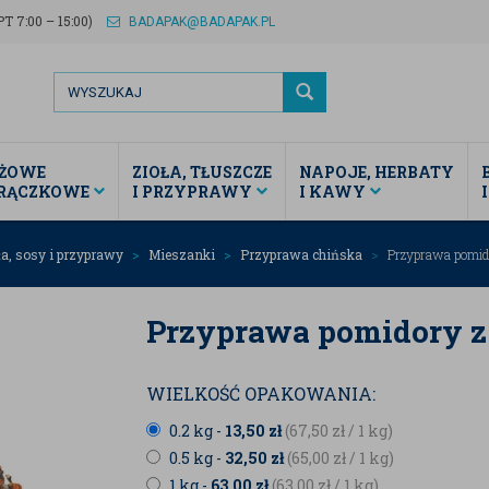
T 7:00 – 15:00)
BADAPAK@BADAPAK.PL
ŻOWE
ZIOŁA, TŁUSZCZE
NAPOJE, HERBATY
TRĄCZKOWE
I PRZYPRAWY
I KAWY
ła, sosy i przyprawy
Mieszanki
Przyprawa chińska
Przyprawa pomido
Przyprawa pomidory z 
WIELKOŚĆ OPAKOWANIA:
0.2 kg -
13,50
zł
(67,50
zł
/ 1 kg)
0.5 kg -
32,50
zł
(65,00
zł
/ 1 kg)
1 kg -
63,00
zł
(63,00
zł
/ 1 kg)