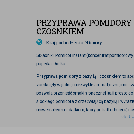
PRZYPRAWA POMIDORY Z
CZOSNKIEM
Kraj pochodzenia:
Niemcy
Składniki: Pomidor instant (koncentrat pomidorowy, 
papryka słodka.
Przyprawa pomidory z bazylią i czosnkiem
to abs
zamknięty w jednej, niezwykle aromatycznej miesz
pozwala przenieść smaki słonecznej Italii prosto do
słodkiego pomidora z orzeźwiającą bazylią i wyrazi
uniwersalnym dodatkiem, który potrafi odmienić na
- pokaż w
znajdziesz mieszankę o starannie dobranych propor
naturalnych aromatów.