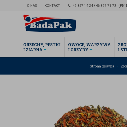
(PN-P
O NAS
KONTAKT
46 857 14 24
/
46 857 71 72
ORZECHY, PESTKI
OWOCE, WARZYWA
ZBO
I ZIARNA
I GRZYBY
I S
Strona główna
Zio