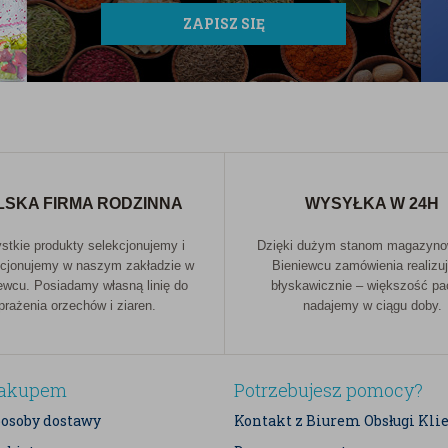
śródziemnomorskiego smaku przez długi czas.
ZAPISZ SIĘ
suchym i chłodnym miejscu, w szczelnie
nim działaniem światła słonecznego.
 również sezam, gorczyca, soja, migdały,
 zawierające SO2 (dwutlenek siarki).
LSKA FIRMA RODZINNA
WYSYŁKA W 24H
tkie produkty selekcjonujemy i
Dzięki dużym stanom magazyn
cjonujemy w naszym zakładzie w
Bieniewcu zamówienia realizu
ewcu. Posiadamy własną linię do
błyskawicznie – większość p
prażenia orzechów i ziaren.
nadajemy w ciągu doby.
zakupem
Potrzebujesz pomocy?
posoby dostawy
Kontakt z Biurem Obsługi Kli