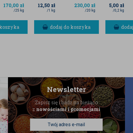
ych sosów typu marinara.
170,00
zł
12,50
zł
230,00
zł
5,00
zł
/25 kg
/1 kg
/20 kg
/0,2 kg
klasyczne Caprese), dodaj do twarożku lub
dressing do świeżych warzyw. Przyprawa ta
 koszyka
dodaj do koszyka
doda
nymi serami.
i z kurczaka, schabu czy pieczonych ryb.
ikną do wnętrza potrawy, tworząc pyszną,
eszaj przyprawę z masłem lub dobrej jakości
zanek typu bruschetta. To również doskonały
Newsletter
 oraz jako posypka do pieczonych ziemniaków
Zapisz się i bądź na bieżąco
z
nowościami i promocjami
aw były zawsze świeże i pełne aromatu.
tarzalną, wysoką jakość przy każdym zakupie.
hronią delikatne zioła przed wietrzeniem i