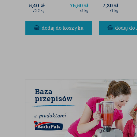
Świetnie sprawdza się również jako baza do domow
5,40
zł
76,50
zł
7,20
zł
/0,2 kg
/5 kg
/1 kg
Sałatki i sery:
Posyp nią mozzarellę z pomidorami (
wymieszaj z oliwą z oliwek, tworząc aromatyczny 
dodaj do koszyka
dodaj do
idealnie komponuje się również z fetą oraz grillowa
Mięsa i ryby:
Stosuj ją jako suchą marynatę do piers
Podczas pieczenia aromaty czosnku i bazylii przen
ziołową skórkę.
Szukasz pomysłu na szybką i zdrową kolację? Wymi
olejem, by stworzyć błyskawiczne smarowidło do gr
dodatek do domowych hummusów, past warzywnych
czy frytek z batatów.
W BadaPak dbamy o to, aby nasze mieszanki przypr
Składniki są selekcjonowane tak, aby zapewnić pow
Pakujemy przyprawę w szczelne opakowania, które c