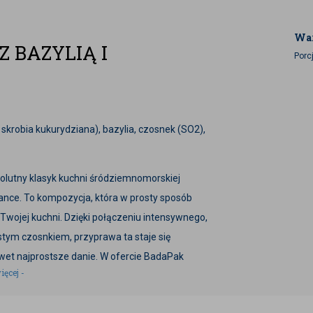
War
 BAZYLIĄ I
Porcj
skrobia kukurydziana), bazylia, czosnek (SO2),
olutny klasyk kuchni śródziemnomorskiej
ance. To kompozycja, która w prosty sposób
 Twojej kuchni. Dzięki połączeniu intensywnego,
stym czosnkiem, przyprawa ta staje się
wet najprostsze danie. W ofercie BadaPak
ięcej -
cjach, która zachwyca świeżością i głębią