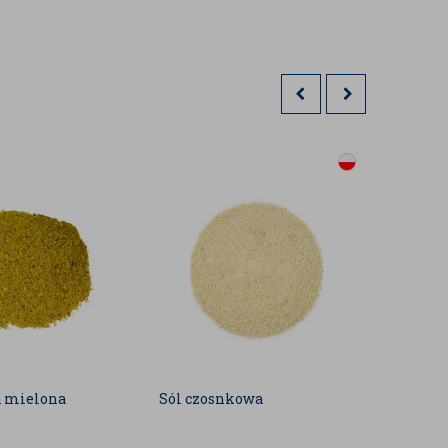
a mielona
Sól czosnkowa
Papryk
ostra 