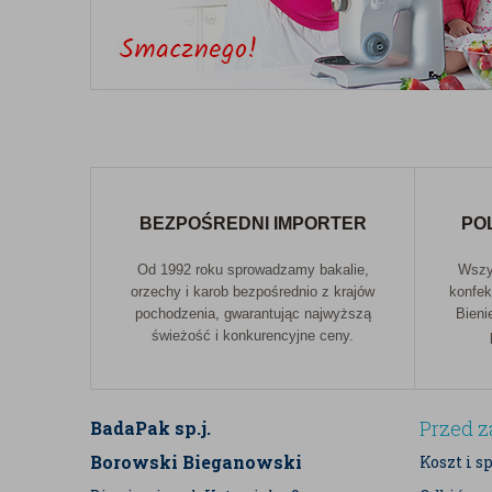
wilgocią, dzięki czemu możesz cieszyć się pełnią 
Przechowywanie:
Produkt należy przechowywać w 
zamkniętym opakowaniu, chroniąc przed bezpośred
Informacja o alergenach:
W zakładzie są pakowane
orzechy, produkty zawierające gluten oraz produkty
BEZPOŚREDNI IMPORTER
PO
Od 1992 roku sprowadzamy bakalie,
Wszys
orzechy i karob bezpośrednio z krajów
konfek
pochodzenia, gwarantując najwyższą
Bieni
świeżość i konkurencyjne ceny.
Przed 
BadaPak sp.j.
Borowski Bieganowski
Koszt i s