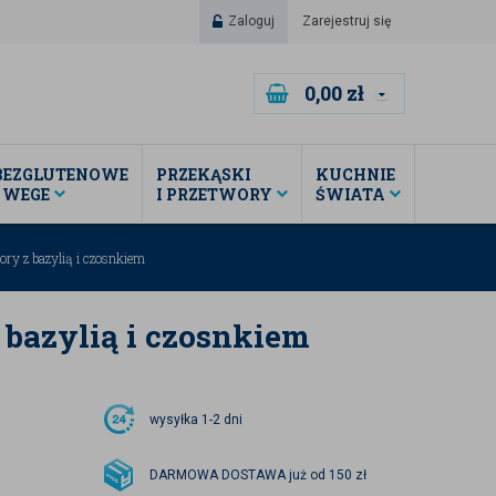
Zaloguj
Zarejestruj się
0,00
zł
BEZGLUTENOWE
PRZEKĄSKI
KUCHNIE
I WEGE
I PRZETWORY
ŚWIATA
ry z bazylią i czosnkiem
bazylią i czosnkiem
wysyłka
1-2 dni
DARMOWA DOSTAWA już od 150 zł