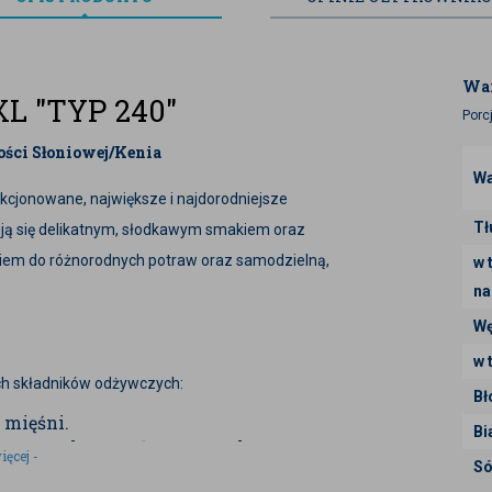
War
 "TYP 240"
Porc
ci Słoniowej/Kenia
Wa
kcjonowane, największe i najdorodniejsze
Tł
ją się delikatnym, słodkawym smakiem oraz
kiem do różnorodnych potraw oraz samodzielną,
w 
na
Wę
w 
h składników odżywczych:
Bł
 mięśni.
Bi
asycone kwasy tłuszczowe korzystne
ięcej -
Só
py B, witaminę K oraz witaminę E,