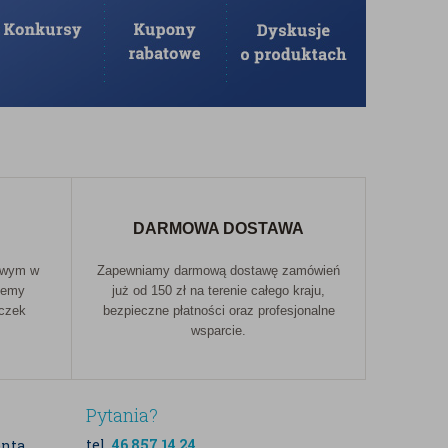
DARMOWA DOSTAWA
owym w
Zapewniamy darmową dostawę zamówień
jemy
już od 150 zł na terenie całego kraju,
aczek
bezpieczne płatności oraz profesjonalne
wsparcie.
Pytania?
tel.
46 857 14 24
enta