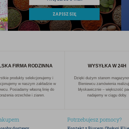
soja, migdały, orzechy, produkty zawierające
ZAPISZ SIĘ
 (SO2). Osoby z alergiami powinny zachować
ktualnej partii. Firma dokłada starań, aby na
dapak.pl, jednak dane zawarte w opisie
d aktualnej partii. Podane wartości zostały
LSKA FIRMA RODZINNA
WYSYŁKA W 24H
atury fachowej.
tkie produkty selekcjonujemy i
Dzięki dużym stanom magazyn
cjonujemy w naszym zakładzie w
Bieniewcu zamówienia realizu
ewcu. Posiadamy własną linię do
błyskawicznie – większość p
prażenia orzechów i ziaren.
nadajemy w ciągu doby.
ercz zachodni (
Anacardium occidentale
), które
iekawe, nerkowiec produkuje owoc zwany
rzech w twardej łupinie. Proces pozyskiwania
zakupem
Potrzebujesz pomocy?
zą cenę na rynku.
posoby dostawy
Kontakt z Biurem Obsługi Kli