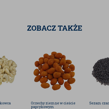
cz.
ynk, miedź i żelazo, wspierające
mu.
czucie sytości.
ZOBACZ TAKŻE
ynieść wiele korzyści zdrowotnych:
ci zdrowych tłuszczów pomagają w
 LDL.
niski indeks glikemiczny sprawia, że
b zagrożonych jej rozwojem.
agnez i witaminy z grupy B
wowego, pomagając w redukcji stresu i
ść fosforu i magnezu przyczynia się
w.
obecność miedzi i innych minerałów
ny, wpływając na zdrowy wygląd skóry
rkowca
Orzechy ziemne w cieście
Sezam cza
paprykowym