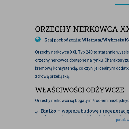
ORZECHY NERKOWCA XXL
Kraj pochodzenia:
Wietnam/Wybrzeże Koś
Orzechy nerkowca XXL Typ 240 to starannie wysele
orzechy nerkowca dostępne na rynku. Charakteryzu
kremową konsystencją, co czyni je idealnym dodat
zdrową przekąską.
WŁAŚCIWOŚCI ODŻYWCZE
Orzechy nerkowca są bogatym źródłem niezbędnyc
Białko
– wspiera budowę i regenerację
Zdrowe tłuszcze
– głównie jednonien
- pokaż w
dla serca.
Witaminy
– zawierają witaminy z gru