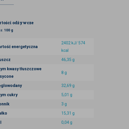
tości odżywcze
ja:
100 g
2402 kJ/ 574
rtość energetyczna
kcal
uszcz
46,35 g
tym kwasy tłuszczowe
8 g
sycone
glowodany
32,69 g
tym cukry
5,01 g
onnik
3 g
ałko
15,31 g
l
0,04 g