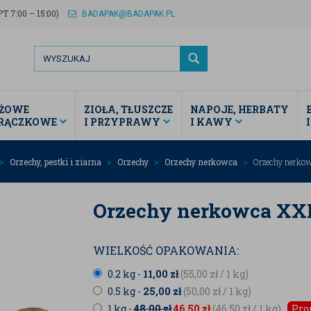
T 7:00 – 15:00)
BADAPAK@BADAPAK.PL
ŻOWE
ZIOŁA, TŁUSZCZE
NAPOJE, HERBATY
TRĄCZKOWE
I PRZYPRAWY
I KAWY
Orzechy, pestki i ziarna
Orzechy
Orzechy nerkowca
Orzechy nerkow
Orzechy nerkowca XXL
WIELKOŚĆ OPAKOWANIA:
0.2 kg -
11,00
zł
(55,00
zł
/ 1 kg)
0.5 kg -
25,00
zł
(50,00
zł
/ 1 kg)
1 kg -
48,00
zł
46,50
zł
(46,50
zł
/ 1 kg)
Pro