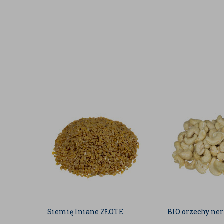
która działa jako silny przeciwutlenia
Minerały
– bogate w magnez, fosfor, c
prawidłowe funkcjonowanie organiz
Błonnik
– wspomaga trawienie i daje u
KORZYŚCI ZDROWOTNE
Regularne spożywanie orzechów nerkowca może prz
Wsparcie dla serca
– dzięki obecnoś
obniżeniu poziomu złego cholesterolu
Regulacja poziomu cukru we krwi
– 
są odpowiednie dla osób z cukrzycą lu
Wzmocnienie układu nerwowego
– m
wspierają funkcjonowanie układu ner
poprawie nastroju.
Wsparcie dla kości i zębów
– zawarto
do utrzymania zdrowych kości i zębó
Poprawa kondycji skóry i włosów
– 
wspiera produkcję kolagenu i elasty
i włosów.
Siemię lniane ZŁOTE
BIO orzechy ne
ZASTOSOWANIE W KUCHNI