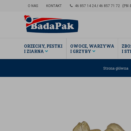
(PN-P
O NAS
KONTAKT
46 857 14 24
/
46 857 71 72
ORZECHY, PESTKI
OWOCE, WARZYWA
ZBO
I ZIARNA
I GRZYBY
I S
Strona główna