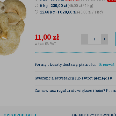
5 kg -
230,00
zł
(46,00
zł
/ 1 kg)
22.68 kg -
1 020,60
zł
(45,00
zł
/ 1 kg)
11,00
zł
w tym 5% VAT
Formy i koszty dostawy, płatności
rozwiń
Gwarancja satysfakcji lub
zwrot pieniędzy
Zamawiasz
regularnie
większe ilości? Pozna
OPIS
PRODUKTU
OPINIE
UŻYTKOWNIK