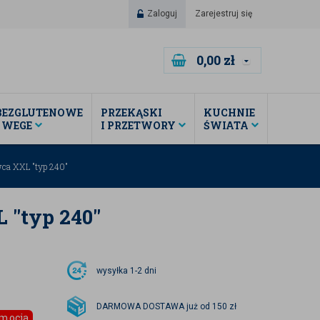
Zaloguj
Zarejestruj się
0,00
zł
BEZGLUTENOWE
PRZEKĄSKI
KUCHNIE
I WEGE
I PRZETWORY
ŚWIATA
ca XXL "typ 240"
 "typ 240"
wysyłka
1-2 dni
DARMOWA DOSTAWA już od 150 zł
mocja