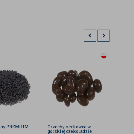
rny PREMIUM
Orzechy nerkowca w
Orzech
gorzkiej czekoladzie
puszce