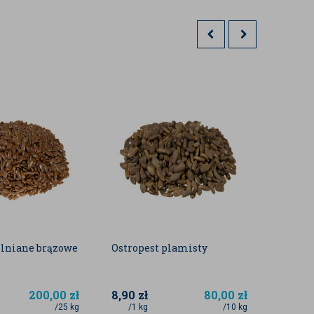
 lniane brązowe
Ostropest plamisty
Orzec
karme
200,00
zł
8,90
zł
80,00
zł
8,30
z
/25 kg
/1 kg
/10 kg
/0,5 k