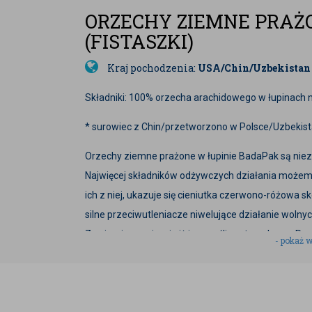
ORZECHY ZIEMNE PRAŻ
(FISTASZKI)
Kraj pochodzenia:
USA/Chin/Uzbekistan
Składniki: 100% orzecha arachidowego w łupinach n
* surowiec z Chin/przetworzono w Polsce/Uzbekis
Orzechy ziemne prażone w łupinie BadaPak są ni
Najwięcej składników odżywczych działania możemy 
ich z niej, ukazuje się cieniutka czerwono-różowa sk
silne przeciwutleniacze niwelujące działanie wolny
Zawierają go więcej niż inne rośliny strączkowe. P
- pokaż w
kwasów tłuszczowych oraz niacyny (wit.B3). Charak
Orzechy ziemne prażone w łupinie BadaPak odzna
spożywane są jako przekąski. Wchodzą również w s