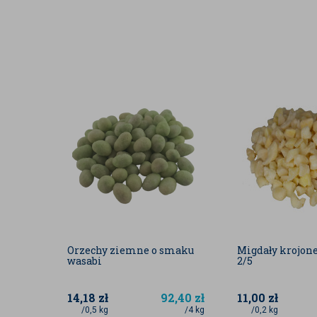
do samodzielnego przygotowania masła orzechowe
spożywać je regularnie i dostarczać organizmowi t
Orzechy ziemne nie są właściwie orzechami lecz n
rośliny, która z wyglądu przypomina koniczynę. Doj
Zakwalifikowane są do orzechów, gdyż swoim smak
przypominają.
Informacja o alergenach:
W zakładzie są pakowane
orzechy, produkty zawierające gluten oraz produkty
Zdjęcia produktu są zdjęciami poglądowymi i mogą się
Firma stara się aktualizować na bieżąco wszystkie
www.badapak.pl, jednak dane zawarte w opisie prod
Orzechy ziemne o smaku
Migdały krojone
wasabi
2/5
aktualnej partii produktu.
14,18
zł
92,40
zł
11,00
zł
Podane wartości zostały nam dostarczone od dost
/0,5 kg
/4 kg
/0,2 kg