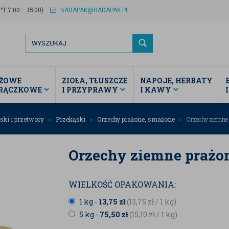
T 7:00 – 15:00)
BADAPAK@BADAPAK.PL
ŻOWE
ZIOŁA, TŁUSZCZE
NAPOJE, HERBATY
TRĄCZKOWE
I PRZYPRAWY
I KAWY
ski i przetwory
Przekąski
Orzechy prażone, smażone
Orzechy ziemne p
Orzechy ziemne prażone
WIELKOŚĆ OPAKOWANIA:
1 kg -
13,75
zł
(13,75
zł
/ 1 kg)
5 kg -
75,50
zł
(15,10
zł
/ 1 kg)