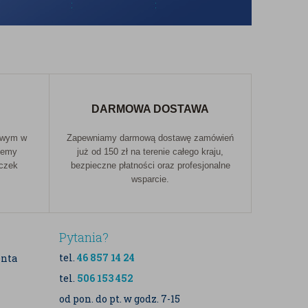
DARMOWA DOSTAWA
owym w
Zapewniamy darmową dostawę zamówień
jemy
już od 150 zł na terenie całego kraju,
aczek
bezpieczne płatności oraz profesjonalne
wsparcie.
Pytania?
tel.
46 857 14 24
enta
tel.
506 153 452
od pon. do pt. w godz. 7-15