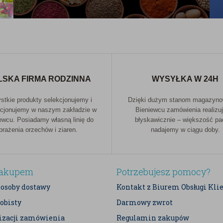
LSKA FIRMA RODZINNA
WYSYŁKA W 24H
tkie produkty selekcjonujemy i
Dzięki dużym stanom magazyn
cjonujemy w naszym zakładzie w
Bieniewcu zamówienia realizu
ewcu. Posiadamy własną linię do
błyskawicznie – większość p
prażenia orzechów i ziaren.
nadajemy w ciągu doby.
zakupem
Potrzebujesz pomocy?
posoby dostawy
Kontakt z Biurem Obsługi Kli
obisty
Darmowy zwrot
lizacji zamówienia
Regulamin zakupów