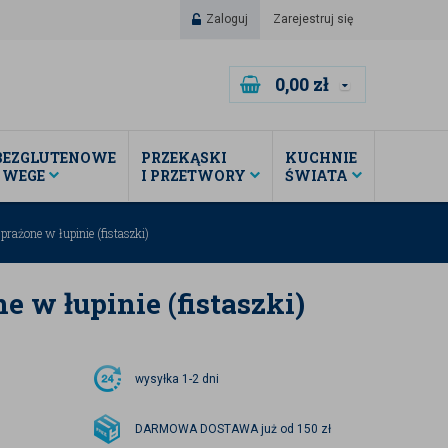
Zaloguj
Zarejestruj się
0,00
zł
BEZGLUTENOWE
PRZEKĄSKI
KUCHNIE
I WEGE
I PRZETWORY
ŚWIATA
rażone w łupinie (fistaszki)
 w łupinie (fistaszki)
wysyłka
1-2 dni
DARMOWA DOSTAWA już od 150 zł