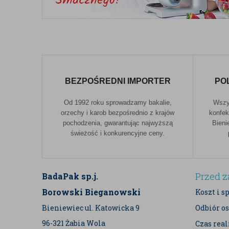
BEZPOŚREDNI IMPORTER
PO
Od 1992 roku sprowadzamy bakalie,
Wszys
orzechy i karob bezpośrednio z krajów
konfek
pochodzenia, gwarantując najwyższą
Bieni
świeżość i konkurencyjne ceny.
Przed 
BadaPak sp.j.
Borowski Bieganowski
Koszt i s
Bieniewiec ul. Katowicka 9
Odbiór os
96-321 Żabia Wola
Czas rea