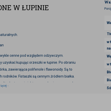
War
ONE W ŁUPINIE
Porc
Wa
Tł
aturalnych.
w 
tan
na
ezwykle cenne pod względem odżywczym.
Wę
uzyskać kupując orzeszki w łupinie. Po obraniu
w 
órka, zawierająca polifenole i flawonoidy. Są to
Bł
ch rodników. Fistaszki są cennym źródłem białka.
Bi
onadto dostarczają jakże cennych, nienasyconych
ięcej -
Só
teryzują się także wysoką zawartością potasu.
czają się wyjątkowym smakiem. Powszechnie
kład rozmaitych potraw. Można wykorzystać je