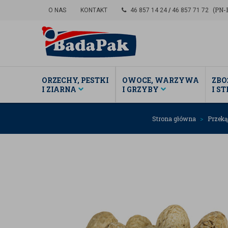
(PN-P
O NAS
KONTAKT
46 857 14 24
/
46 857 71 72
ORZECHY, PESTKI
OWOCE, WARZYWA
ZBO
I ZIARNA
I GRZYBY
I S
Strona główna
Przeką