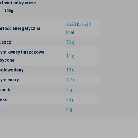
tości odżywcze
ja:
100g
2620 kJ/633
rtość energetyczna
kcal
uszcz
56 g
tym kwasy tłuszczowe
11 g
sycone
glowodany
13 g
tym cukry
4,7 g
onnik
9 g
ałko
20 g
l
0 g