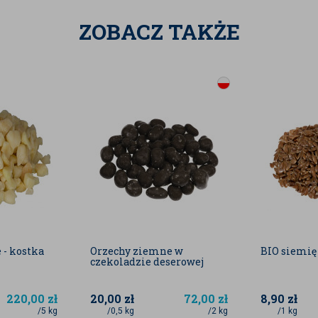
go. Jakkolwiek będą używane, ważne by
ZOBACZ TAKŻE
ak wiele cennych wartości odżywczych.
ależą do grupy roślin strączkowych. Są owocem
rzewają pod ziemią, stąd ich nazwa.
iem oraz właściwościami dokładnie je
 również sezam, gorczyca, soja, migdały,
 zawierające SO2 (dwutlenek siarki).
 różnić od aktualnej partii.
 informacje zawarte na naszym sklepie
uktu mogą różnić się nieco, w zależności od
 - kostka
Orzechy ziemne w
BIO siemię
czekoladzie deserowej
220,00
zł
20,00
zł
72,00
zł
8,90
zł
awców, jak również mogą być danymi
/5 kg
/0,5 kg
/2 kg
/1 kg