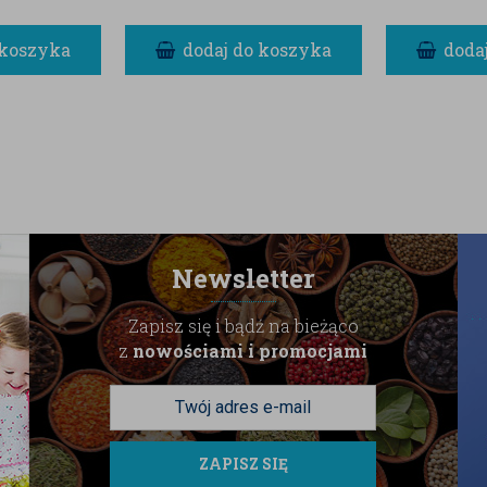
 koszyka
dodaj do koszyka
doda
Newsletter
Zapisz się i bądź na bieżąco
z
nowościami i promocjami
ZAPISZ SIĘ