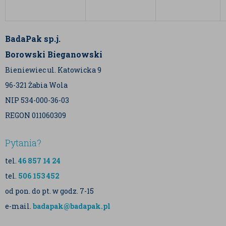
BadaPak sp.j.
Borowski Bieganowski
Bieniewiec ul. Katowicka 9
96-321 Żabia Wola
NIP 534-000-36-03
REGON 011060309
Pytania?
tel.
46 857 14 24
tel.
506 153 452
od pon. do pt. w godz. 7-15
e-mail.
badapak@badapak.pl