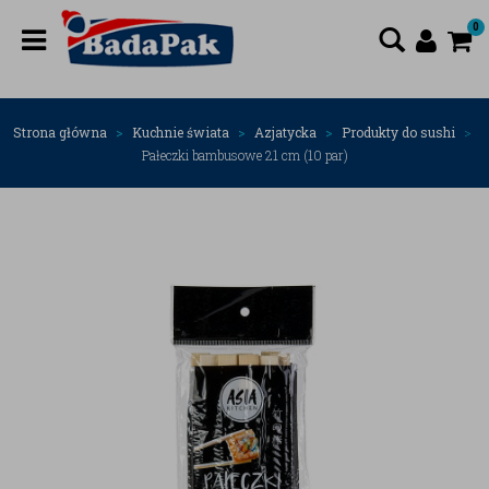
0
Strona główna
Kuchnie świata
Azjatycka
Produkty do sushi
Pałeczki bambusowe 21 cm (10 par)