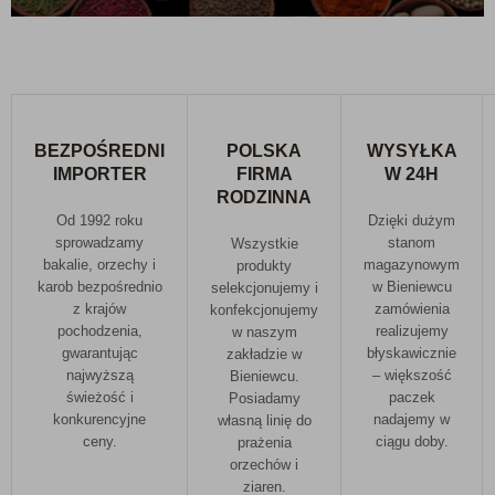
BEZPOŚREDNI
POLSKA
WYSYŁKA
IMPORTER
FIRMA
W 24H
RODZINNA
Od 1992 roku
Dzięki dużym
sprowadzamy
stanom
Wszystkie
bakalie, orzechy i
magazynowym
produkty
karob bezpośrednio
w Bieniewcu
selekcjonujemy i
z krajów
zamówienia
konfekcjonujemy
pochodzenia,
realizujemy
w naszym
gwarantując
błyskawicznie
zakładzie w
najwyższą
– większość
Bieniewcu.
świeżość i
paczek
Posiadamy
konkurencyjne
nadajemy w
własną linię do
ceny.
ciągu doby.
prażenia
orzechów i
ziaren.