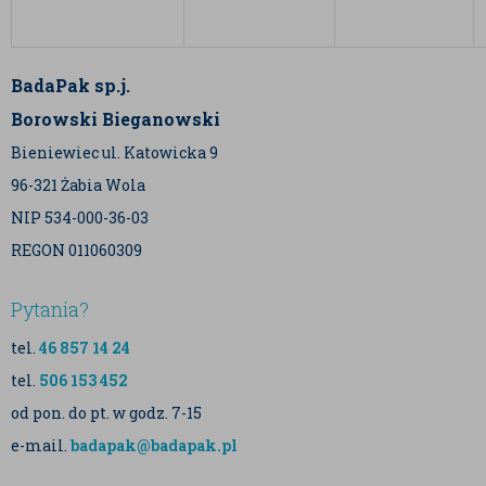
BadaPak sp.j.
Borowski Bieganowski
Bieniewiec ul. Katowicka 9
96-321 Żabia Wola
NIP 534-000-36-03
REGON 011060309
Pytania?
tel.
46 857 14 24
tel.
506 153 452
od pon. do pt. w godz. 7-15
e-mail.
badapak@badapak.pl