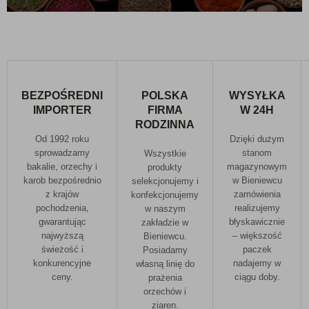
BEZPOŚREDNI
POLSKA
WYSYŁKA
IMPORTER
FIRMA
W 24H
RODZINNA
Od 1992 roku
Dzięki dużym
sprowadzamy
stanom
Wszystkie
bakalie, orzechy i
magazynowym
produkty
karob bezpośrednio
w Bieniewcu
selekcjonujemy i
z krajów
zamówienia
konfekcjonujemy
pochodzenia,
realizujemy
w naszym
gwarantując
błyskawicznie
zakładzie w
najwyższą
– większość
Bieniewcu.
świeżość i
paczek
Posiadamy
konkurencyjne
nadajemy w
własną linię do
ceny.
ciągu doby.
prażenia
orzechów i
ziaren.