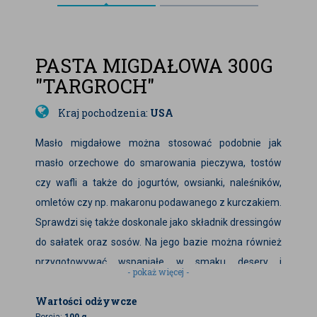
PASTA MIGDAŁOWA 300G
"TARGROCH"
Kraj pochodzenia:
USA
Masło migdałowe można stosować podobnie jak
masło orzechowe do smarowania pieczywa, tostów
czy wafli a także do jogurtów, owsianki, naleśników,
omletów czy np. makaronu podawanego z kurczakiem.
Sprawdzi się także doskonale jako składnik dressingów
do sałatek oraz sosów. Na jego bazie można również
przygotowywać wspaniałe w smaku desery i
- pokaż więcej -
ciasteczka.
Wartości odżywcze
Składniki:
migdały prażone 100%. Bez dodatku oleju
Porcja:
100 g