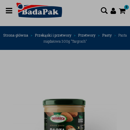
0
Strona główna
Przekąski i przetwory
Przetwory
Pasty
Pasta
migdałowa 300g "Targroch"