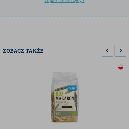
Zupa z ciecierzycy >
Pochodzi z Azji i w tych rejonach cieszy się ogromną
popularnością. Ze względu na swoje walory smakowe i
przede wszystkim zdrowotne coraz częściej cieszy się
zainteresowaniem polskich konsumentów.
Informacja o alergenach:
W zakładzie są pakowane
również sezam, gorczyca, soja, migdały, orzechy,
ZOBACZ TAKŻE
produkty zawierające gluten oraz produkty
zawierające SO2 (dwutlenek siarki).
Zdjęcia produktu są zdjęciami poglądowymi i mogą się
różnić od aktualnej partii.
Firma stara się aktualizować na bieżąco wszystkie
informacje zawarte na naszym sklepie
www.badapak.pl, jednak dane zawarte w opisie
produktu mogą różnić się nieco, w zależności od