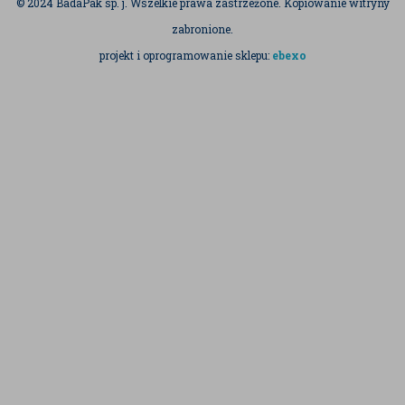
© 2024 BadaPak sp. j. Wszelkie prawa zastrzeżone. Kopiowanie witryny
zabronione.
projekt i oprogramowanie sklepu:
ebexo