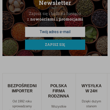
Newsletter
Zapisz się i bądź na bieżąco
z
nowościami i promocjami
ZAPISZ SIĘ
BEZPOŚREDNI
POLSKA
WYSYŁKA
IMPORTER
FIRMA
W 24H
RODZINNA
Od 1992 roku
Dzięki dużym
sprowadzamy
stanom
Wszystkie