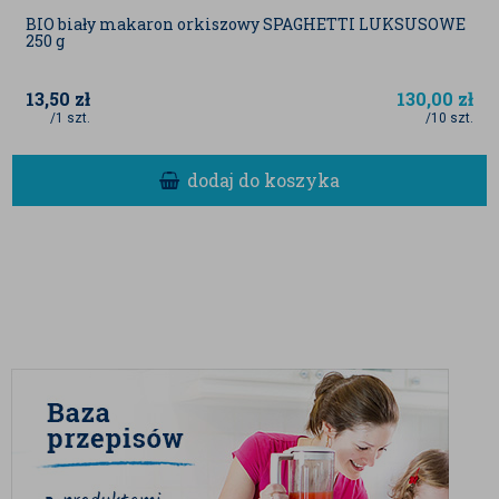
aktualnej partii produktu.
BIO biały makaron orkiszowy SPAGHETTI LUKSUSOWE
250 g
Podane wartości zostały nam dostarczone od
dostawców, jak również mogą być danymi
13,50
zł
130,00
zł
literaturowymi.
/1 szt.
/10 szt.
dodaj do koszyka