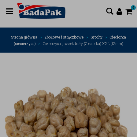
0
Strona główna
Zbożowe i strączkowe
Grochy
Cieciorka
(ciecierzyca)
Ciecierzyca groszek biały (Cieciorka) XXL (12mm)