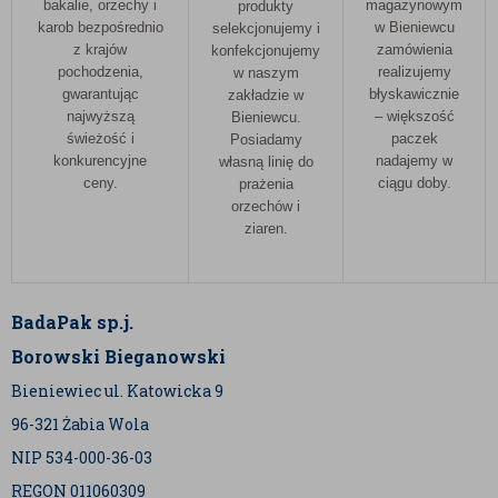
bakalie, orzechy i
magazynowym
produkty
karob bezpośrednio
w Bieniewcu
selekcjonujemy i
z krajów
zamówienia
konfekcjonujemy
pochodzenia,
realizujemy
w naszym
gwarantując
błyskawicznie
zakładzie w
najwyższą
– większość
Bieniewcu.
świeżość i
paczek
Posiadamy
konkurencyjne
nadajemy w
własną linię do
ceny.
ciągu doby.
prażenia
orzechów i
ziaren.
BadaPak sp.j.
Borowski Bieganowski
Bieniewiec ul. Katowicka 9
96-321 Żabia Wola
NIP 534-000-36-03
REGON 011060309