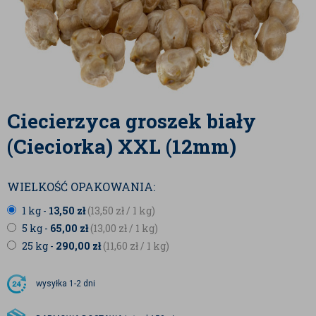
Ciecierzyca groszek biały
(Cieciorka) XXL (12mm)
WIELKOŚĆ OPAKOWANIA:
1 kg -
13,50
zł
(13,50
zł
/ 1 kg)
5 kg -
65,00
zł
(13,00
zł
/ 1 kg)
25 kg -
290,00
zł
(11,60
zł
/ 1 kg)
wysyłka
1-2 dni