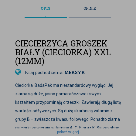
OPIS
OPINIE
CIECIERZYCA GROSZEK
BIAŁY (CIECIORKA) XXL
(12MM)
Kraj pochodzenia:
MEKSYK
Cieciorka BadaPak ma niestandardowy wygląd. Jej
ziarna są duże, jasno pomarańczowe i swym
kształtem przypominają orzeszki. Zawierają długą listę
wartości odżywczych. Są dużą skarbnicą witamin z
grupy B – zwłaszcza kwasu foliowego. Ponadto ziarna
cieciorki zawierają witaminę A, C, E oraz K. Są zasobne
- pokaż więcej -