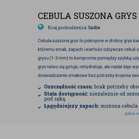
CEBULA SUSZONA GRYS 
Kraj pochodzenia:
Indie
Cebula suszona grys to pokrojone w drobny grys kaw
któremu smak, zapach i wartości odżywcze cebuli s
grysu (1-3 mm) to kompromis pomiędzy szybką użyt
grys łatwo się gotuje, rehydratuje, ale nadal daje 
doświadczenie smakowe bez potrzeby krojenia świe
Oszczędność czasu:
brak potrzeby obie
Stała dostępność:
niezależnie od sezo
pod ręką.
Łagodniejszy zapach:
suszona cebula 
obróbce niż cebula świeża.
- pokaż w
Intensywność smaku:
po namoczeniu
aromat.
Wszechstronność użycia:
zupy, sosy,
warzywne, dania jednogarnkowe, piecz