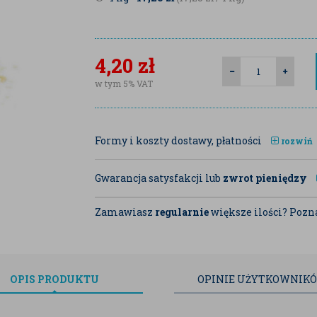
4,20
zł
w tym 5% VAT
Formy i koszty dostawy, płatności
rozwiń
Gwarancja satysfakcji lub
zwrot pieniędzy
Zamawiasz
regularnie
większe ilości? Pozna
OPIS
PRODUKTU
OPINIE
UŻYTKOWNIK