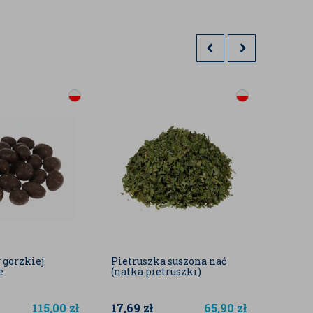
 gorzkiej
Pietruszka suszona nać
Wiśnie
e
(natka pietruszki)
PREM
115,00
zł
17,69
zł
65,90
zł
29,90