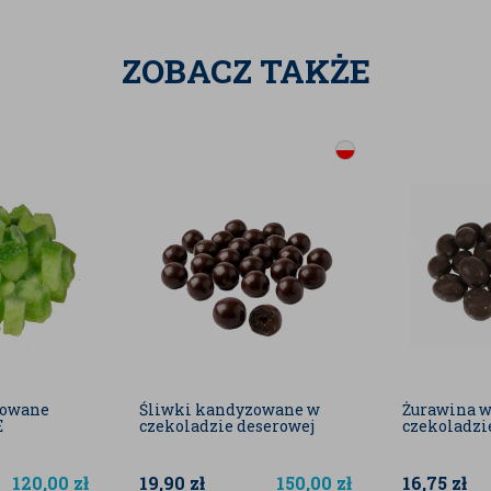
ię:
ZOBACZ TAKŻE
zynowych, pomidorowych, rosół,
ch, pieczeniowych — dodaje głębi i
i drobiu — nadaje aromat bez
 leczo, zapiekanki, potrawy z ryżem.
mniaczane — tam, gdzie potrzebna jest
ktowne aromatyczne dodatki.
 — grys dodaje tekstury i smaku.
 smak z lekką słodyczą i łagodną ostrością. Po
aromat i smak, a pełnia cebulowego charakteru
h lub duszonych.
zowane
Śliwki kandyzowane w
Żurawina w
E
czekoladzie deserowej
czekoladzi
 zacienionym miejscu.
ania – grys łatwo chłonie wilgoć
120,00
zł
19,90
zł
150,00
zł
16,75
zł