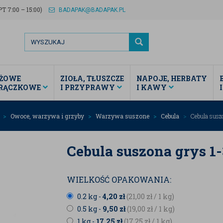
T 7:00 – 15:00)
BADAPAK@BADAPAK.PL
ŻOWE
ZIOŁA, TŁUSZCZE
NAPOJE, HERBATY
TRĄCZKOWE
I PRZYPRAWY
I KAWY
a
Owoce, warzywa i grzyby
Warzywa suszone
Cebula
Cebula susz
Cebula suszona grys 1
WIELKOŚĆ OPAKOWANIA:
0.2 kg -
4,20
zł
(21,00
zł
/ 1 kg)
0.5 kg -
9,50
zł
(19,00
zł
/ 1 kg)
1 kg -
17,25
zł
(17,25
zł
/ 1 kg)