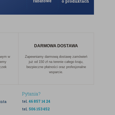
DARMOWA DOSTAWA
owym w
Zapewniamy darmową dostawę zamówień
jemy
już od 150 zł na terenie całego kraju,
aczek
bezpieczne płatności oraz profesjonalne
wsparcie.
Pytania?
tel.
46 857 14 24
enta
tel.
506 153 452