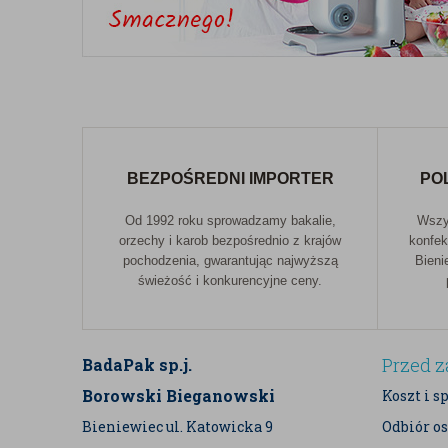
– staje się niezastąpionym składnikiem w kuchni ka
Idealna dodatek do zup, sosów, pieczeni, wypieków
ważną rolę smakową.
BEZPOŚREDNI IMPORTER
PO
Od 1992 roku sprowadzamy bakalie,
Wszys
orzechy i karob bezpośrednio z krajów
konfek
pochodzenia, gwarantując najwyższą
Bieni
świeżość i konkurencyjne ceny.
Przed 
BadaPak sp.j.
Borowski Bieganowski
Koszt i s
Bieniewiec ul. Katowicka 9
Odbiór os