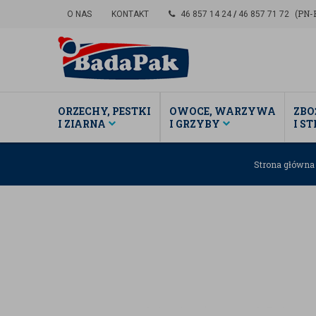
(PN-P
O NAS
KONTAKT
46 857 14 24
/
46 857 71 72
ORZECHY, PESTKI
OWOCE, WARZYWA
ZBO
I ZIARNA
I GRZYBY
I S
Strona główn