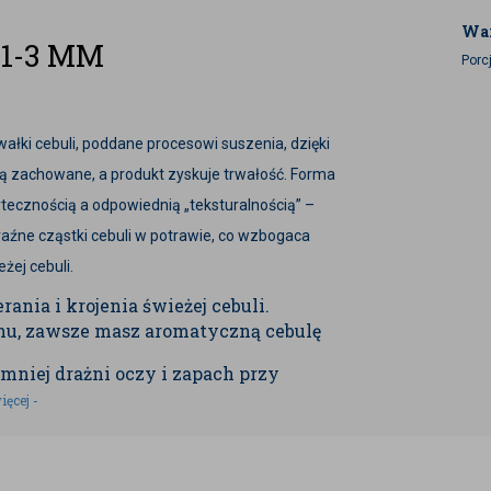
War
1-3 MM
Porcj
ałki cebuli, poddane procesowi suszenia, dzięki
ą zachowane, a produkt zyskuje trwałość. Forma
ecznością a odpowiednią „teksturalnością” –
wyraźne cząstki cebuli w potrawie, co wzbogaca
żej cebuli.
rania i krojenia świeżej cebuli.
nu, zawsze masz aromatyczną cebulę
mniej drażni oczy i zapach przy
ięcej -
 lub gotowaniu szybko uwalnia swój
 marynaty, potrawy mięsne, dania
enie, farsze.