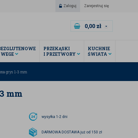
Zaloguj
Zarejestruj się
0,00
zł
BEZGLUTENOWE
PRZEKĄSKI
KUCHNIE
I WEGE
I PRZETWORY
ŚWIATA
ona grys 1-3 mm
-3 mm
wysyłka
1-2 dni
DARMOWA DOSTAWA już od 150 zł