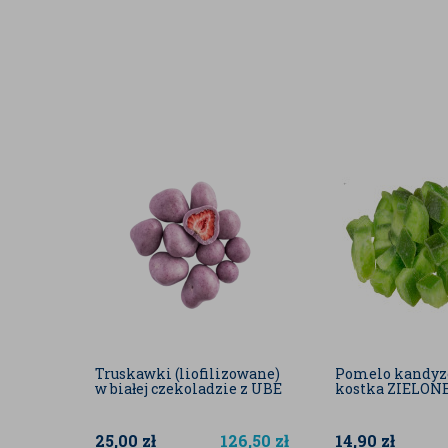
Cebula suszona grys 1-3 mm doskonale sprawdza s
Jako dodatek do zup i bulionów — jar
kremowe zupy.
W sosach — pomidorowych, śmietanowy
pełni smaku.
W marynatach i przyprawach do mięs 
nadmiernej wilgoci.
W daniach jednogarnkowych — gulasze,
Farsze — pierogi, krokiety, placki zie
konsystencja cebuli.
Warzywa duszone lub pieczone — efe
Sałatki suchsze lub z dodatkiem płynu
Charakter cebuli suszonej grys to wyraźny, cebulowy
ugotowaniu lub zalaniu wodą cebula szybko oddaje 
uwydatnia się szczególnie w potrawach gotowanyc
Truskawki (liofilizowane)
Pomelo kandy
w białej czekoladzie z UBE
kostka ZIELON
Przechowywać w suchym, chłodnym i
Używać szczelnie zamykanego opakow
oraz zapachy z otoczenia.
25,00
zł
126,50
zł
14,90
zł