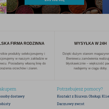
żdego, kto ceni smak, wygodę i naturalność.
 oraz wszelkich potraw, gdzie cebula odgrywa
LSKA FIRMA RODZINNA
WYSYŁKA W 24H
tkie produkty selekcjonujemy i
Dzięki dużym stanom magazyn
cjonujemy w naszym zakładzie w
Bieniewcu zamówienia realizu
ewcu. Posiadamy własną linię do
błyskawicznie – większość p
prażenia orzechów i ziaren.
nadajemy w ciągu doby.
zakupem
Potrzebujesz pomocy?
posoby dostawy
Kontakt z Biurem Obsługi Kli
obisty
Darmowy zwrot