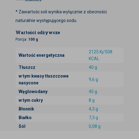
* Zawartośc soli wynika wyłącznie z obecności
naturalnie występującego sodu.
Wartości odżywcze
Porcja:
100 g
2125 Kj/508
Wartość energetyczna
KCAL
Tłuszcz
40 g
w tym kwasy tłuszczowe
9,6 g
nasycone
Węglowodany
45 g
w tym cukry
8 g
Błonnik
4,3 g
Białko
7,3 g
Sól
0,08 g