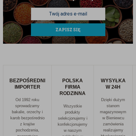
ZAPISZ SIĘ
BEZPOŚREDNI
POLSKA
WYSYŁKA
IMPORTER
FIRMA
W 24H
RODZINNA
Od 1992 roku
Dzięki dużym
sprowadzamy
stanom
Wszystkie
bakalie, orzechy i
magazynowym
produkty
karob bezpośrednio
w Bieniewcu
selekcjonujemy i
z krajów
zamówienia
konfekcjonujemy
pochodzenia,
realizujemy
w naszym