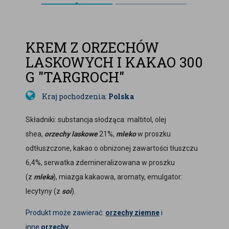
KREM Z ORZECHÓW
LASKOWYCH I KAKAO 300
G "TARGROCH"
Kraj pochodzenia:
Polska
Składniki:
substancja słodząca: maltitol, olej
shea,
orzechy laskowe
21%,
mleko
w proszku
odtłuszczone, kakao o obniżonej zawartości tłuszczu
6,4%, serwatka zdemineralizowana w proszku
(z
mleka
)
, miazga kakaowa, aromaty, emulgator:
lecytyny (z
soi
).
Produkt może zawierać:
orzechy ziemne
i
inne
orzechy
.