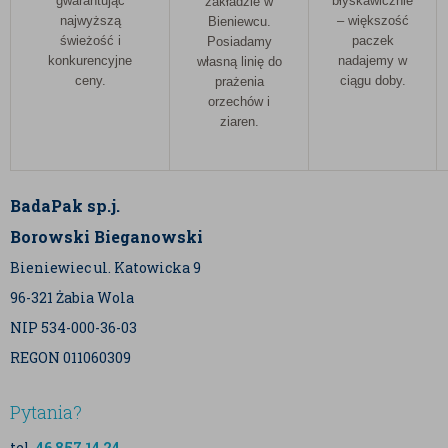
gwarantując
błyskawicznie
zakładzie w
najwyższą
– większość
Bieniewcu.
świeżość i
paczek
Posiadamy
konkurencyjne
nadajemy w
własną linię do
ceny.
ciągu doby.
prażenia
orzechów i
ziaren.
BadaPak sp.j.
Borowski Bieganowski
Bieniewiec ul. Katowicka 9
96-321 Żabia Wola
NIP 534-000-36-03
REGON 011060309
Pytania?
tel.
46 857 14 24