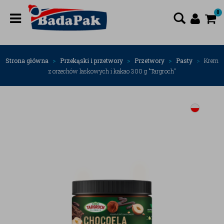
0
Strona główna
Przekąski i przetwory
Przetwory
Pasty
Krem
z orzechów laskowych i kakao 300 g "Targroch"