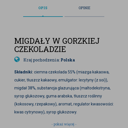
OPIS
OPINIE
MIGDAŁY W GORZKIEJ
CZEKOLADZIE
Kraj pochodzenia:
Polska
Składniki:
ciemna czekolada 55% (miazga kakaowa,
cukier, tłuszcz kakaowy, emulgator: lecytyny (z soi)),
migdał 38%, substancja glazurująca (maltodekstryna,
syrop glukozowy, guma arabska, tłuszcz roślinny
(kokosowy, rzepakowy), aromat, regulator kwasowości:
kwas cytrynowy), syrop glukozowy.
Migdały w ciemnej czekoladzie
- pokaż więcej -
to wyjątkowa