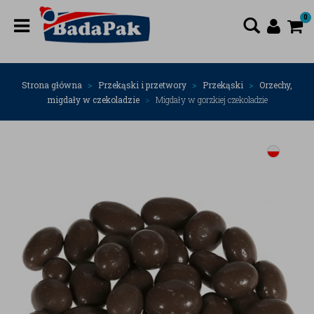
0
Strona główna
Przekąski i przetwory
Przekąski
Orzechy,
migdały w czekoladzie
Migdały w gorzkiej czekoladzie