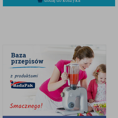
dodaj do koszyka
elegancka przekąska do kawy lub herbaty,
dodatek do deserów, musli czy ciast,
składnik świątecznych i prezentowych
zestawów,
smaczna alternatywa dla klasycznych
słodyczy.
DLACZEGO WARTO WYBRAĆ
MIGDAŁY W CIEMNEJ
CZEKOLADZIE?
To produkt, który łączy prostotę i luksus. Migdały są
cenione za swój delikatny, lekko maślany smak i
chrupiącą strukturę, a ciemna czekolada nadaje im
wyjątkowej głębi i elegancji. Każdy kęs to połączenie
intensywnego aromatu kakao z naturalną słodyczą
orzechów – idealne rozwiązanie dla koneserów
dobrego smaku.