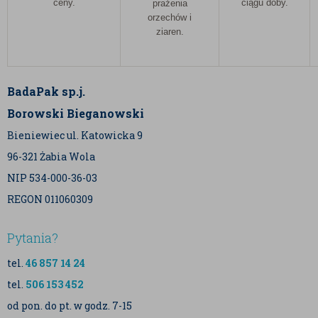
ceny.
ciągu doby.
prażenia
orzechów i
ziaren.
BadaPak sp.j.
Borowski Bieganowski
Bieniewiec ul. Katowicka 9
96-321 Żabia Wola
NIP 534-000-36-03
REGON 011060309
Pytania?
tel.
46 857 14 24
tel.
506 153 452
od pon. do pt. w godz. 7-15