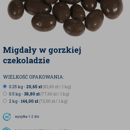
Migdały w gorzkiej
czekoladzie
WIELKOŚĆ OPAKOWANIA:
0.25 kg -
20,65
zł
(82,60
zł
/ 1 kg)
0.5 kg -
38,80
zł
(77,60
zł
/ 1 kg)
2 kg -
144,00
zł
(72,00
zł
/ 1 kg)
wysyłka
1-2 dni