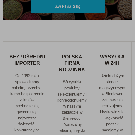
ZAPISZ SIĘ
BEZPOŚREDNI
POLSKA
WYSYŁKA
IMPORTER
FIRMA
W 24H
RODZINNA
Od 1992 roku
Dzięki dużym
sprowadzamy
stanom
Wszystkie
bakalie, orzechy i
magazynowym
produkty
karob bezpośrednio
w Bieniewcu
selekcjonujemy i
z krajów
zamówienia
konfekcjonujemy
pochodzenia,
realizujemy
w naszym
gwarantując
błyskawicznie
zakładzie w
najwyższą
– większość
Bieniewcu.
świeżość i
paczek
Posiadamy
konkurencyjne
nadajemy w
własną linię do