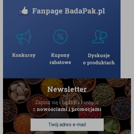
PRZECHOWYWANIE
Przechowywać w suchym i chłodnym miejscu, z dala
od bezpośredniego działania słońca. Chronić przed
wilgocią, aby zachować idealną chrupkość migdałów i
aksamitność czekolady.
PODSUMOWANIE
Migdały w ciemnej czekoladzie
to ponadczasowa
przekąska o wyjątkowym charakterze. Doskonała
harmonia prażonych migdałów i intensywnej czekolady
Newsletter
tworzy smak, który zachwyca od pierwszego kęsa. To
idealny wybór zarówno na co dzień, jak i na wyjątkowe
Zapisz się i bądź na bieżąco
okazje – elegancki, pyszny i zawsze w dobrym stylu.
z
nowościami i promocjami