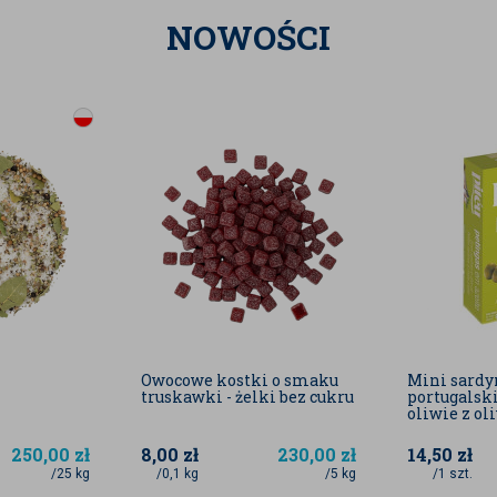
NOWOŚCI
Owocowe kostki o smaku
Mini sardy
truskawki - żelki bez cukru
portugalski
oliwie z ol
250,00
zł
8,00
zł
230,00
zł
14,50
zł
/25 kg
/0,1 kg
/5 kg
/1 szt.