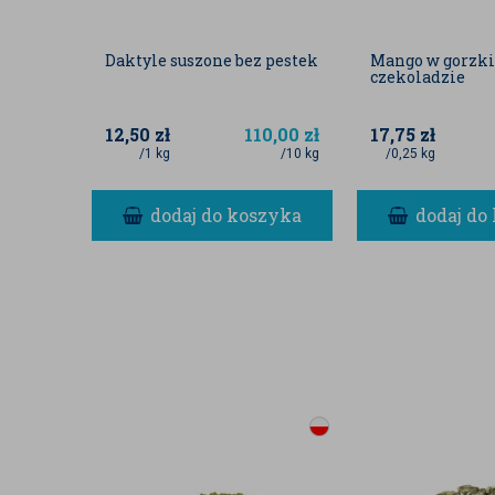
Daktyle suszone bez pestek
Mango w gorzki
czekoladzie
12,50
zł
110,00
zł
17,75
zł
/1 kg
/10 kg
/0,25 kg
dodaj do koszyka
dodaj do