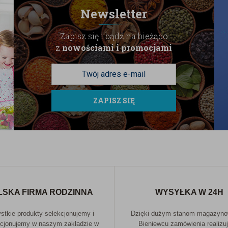
Newsletter
Zapisz się i bądź na bieżąco
z
nowościami i promocjami
ZAPISZ SIĘ
LSKA FIRMA RODZINNA
WYSYŁKA W 24H
tkie produkty selekcjonujemy i
Dzięki dużym stanom magazyn
cjonujemy w naszym zakładzie w
Bieniewcu zamówienia realizu