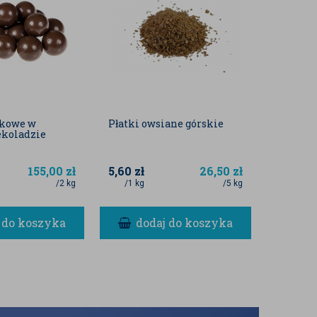
skowe w
Płatki owsiane górskie
Kasza g
ekoladzie
155,00
zł
5,60
zł
26,50
zł
7,80
zł
/2 kg
/1 kg
/5 kg
/1 kg
 do koszyka
dodaj do koszyka
do