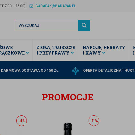
T 7:00 – 15:00)
BADAPAK@BADAPAK.PL
ŻOWE
ZIOŁA, TŁUSZCZE
NAPOJE, HERBATY
TRĄCZKOWE
I PRZYPRAWY
I KAWY
DARMOWA DOSTAWA OD 150 ZŁ
OFERTA DETALICZNA I HUR
PROMOCJE
-4%
-11%