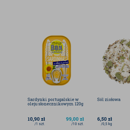
Sardynki portugalskie w
Sól ziołowa
oleju słonecznikowym 120g
10,90
zł
99,00
zł
6,50
zł
/1 szt.
/10 szt.
/0,5 kg