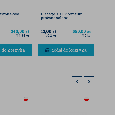
uszona cała
Pistacje XXL Premium
Słonec
prażone solone
340,00
zł
13,00
zł
550,00
zł
/11,34 kg
/0,2 kg
/10 kg
j do koszyka
dodaj do koszyka
d