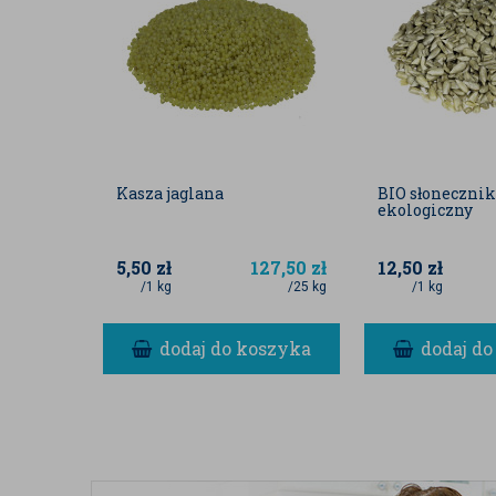
Kasza jaglana
BIO słonecznik
ekologiczny
5,50
zł
127,50
zł
12,50
zł
/1 kg
/25 kg
/1 kg
dodaj do koszyka
dodaj do