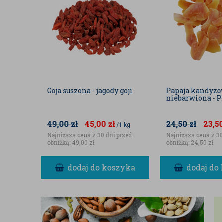
Goja suszona - jagody goji
Papaja kandyz
niebarwiona - 
49,00
zł
45,00
zł
24,50
zł
23,5
/1 kg
Najniższa cena z 30 dni przed
Najniższa cena z 30
obniżką:
49,00 zł
obniżką:
24,50 zł
dodaj do koszyka
dodaj do