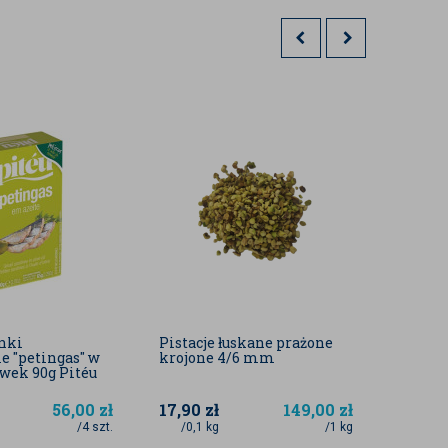
nki
Pistacje łuskane prażone
Dynia 
e "petingas" w
krojone 4/6 mm
(pestk
iwek 90g Pitéu
56,00
zł
17,90
zł
149,00
zł
17,50
/4 szt.
/0,1 kg
/1 kg
/0,5 