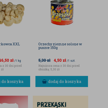
erkowca XXL
Orzechy ziemne solone w
Ciasto 
puszce 150g
nitki 5
46,50
zł
5,30
zł
4,50
zł
36,99
/1 kg
/1 szt.
a z 30 dni przed
Najniższa cena z 30 dni przed
Najniższ
 zł
obniżką:
5,30 zł
obniżką
j do koszyka
dodaj do koszyka
d