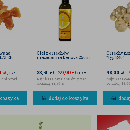
owana
Olej z orzechów
Orzechy n
PŁATEK
macadamia Denova 250ml
"typ 240"
0
zł
33,50
zł
29,90
zł
48,00
zł
/1 kg
/1 szt.
 dni przed
Najniższa cena z 30 dni przed
Najniższa cen
obniżką:
33,50 zł
obniżką:
48,00
 koszyka
dodaj do koszyka
doda