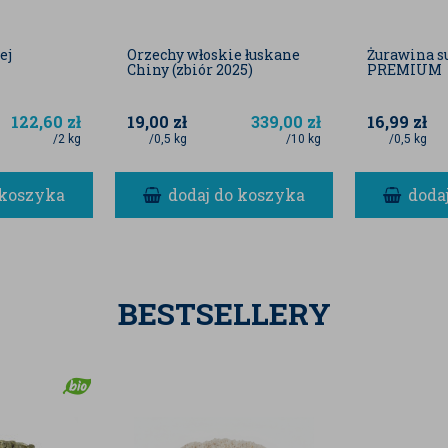
ej
Orzechy włoskie łuskane
Żurawina s
Chiny (zbiór 2025)
PREMIUM
122,60
zł
19,00
zł
339,00
zł
16,99
zł
/2 kg
/0,5 kg
/10 kg
/0,5 kg
 koszyka
dodaj do koszyka
doda
BESTSELLERY