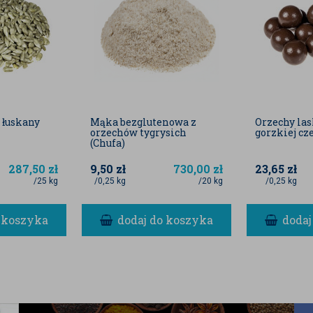
 łuskany
Mąka bezglutenowa z
Orzechy la
orzechów tygrysich
gorzkiej cz
(Chufa)
287,50
zł
9,50
zł
730,00
zł
23,65
zł
/25 kg
/0,25 kg
/20 kg
/0,25 kg
 koszyka
dodaj do koszyka
dodaj