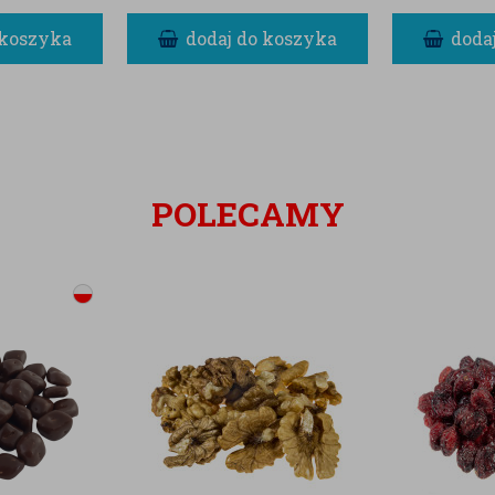
 koszyka
dodaj do koszyka
doda
POLECAMY