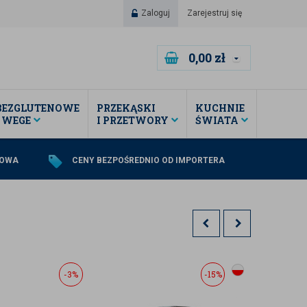
Zaloguj
Zarejestruj się
0,00
zł
BEZGLUTENOWE
PRZEKĄSKI
KUCHNIE
I WEGE
I PRZETWORY
ŚWIATA
TOWA
CENY BEZPOŚREDNIO OD IMPORTERA
-3%
-15%