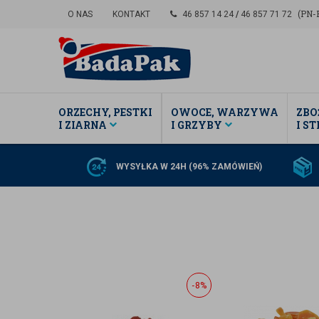
(PN-P
O NAS
KONTAKT
46 857 14 24
/
46 857 71 72
ORZECHY, PESTKI
OWOCE, WARZYWA
ZBO
I ZIARNA
I GRZYBY
I S
WYSYŁKA W 24H (96% ZAMÓWIEŃ)
-8%