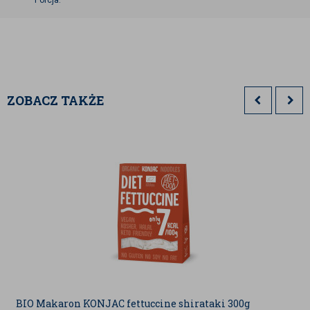
- sos sojowy,
- profesjonalna mata bambusowa,
- pałeczki do sushi.
ZOBACZ TAKŻE
BIO Makaron KONJAC fettuccine shirataki 300g