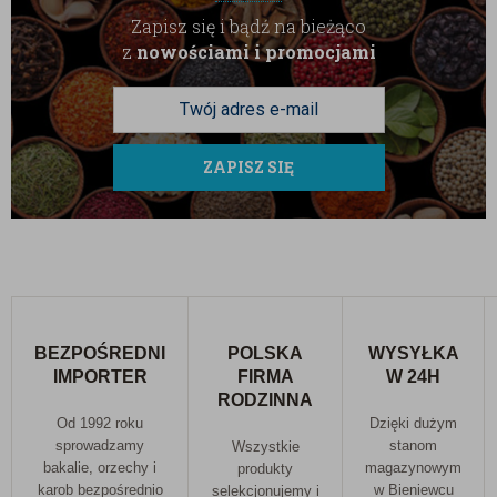
Zapisz się i bądź na bieżąco
z
nowościami i promocjami
ZAPISZ SIĘ
BEZPOŚREDNI
POLSKA
WYSYŁKA
IMPORTER
FIRMA
W 24H
RODZINNA
Od 1992 roku
Dzięki dużym
sprowadzamy
stanom
Wszystkie
bakalie, orzechy i
magazynowym
produkty
karob bezpośrednio
w Bieniewcu
selekcjonujemy i