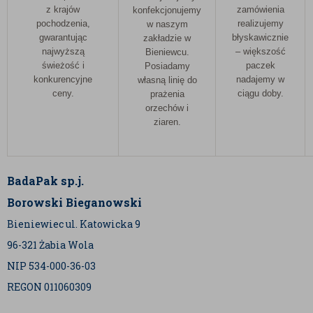
z krajów
zamówienia
konfekcjonujemy
pochodzenia,
realizujemy
w naszym
gwarantując
błyskawicznie
zakładzie w
najwyższą
– większość
Bieniewcu.
świeżość i
paczek
Posiadamy
konkurencyjne
nadajemy w
własną linię do
ceny.
ciągu doby.
prażenia
orzechów i
ziaren.
BadaPak sp.j.
Borowski Bieganowski
Bieniewiec ul. Katowicka 9
96-321 Żabia Wola
NIP 534-000-36-03
REGON 011060309