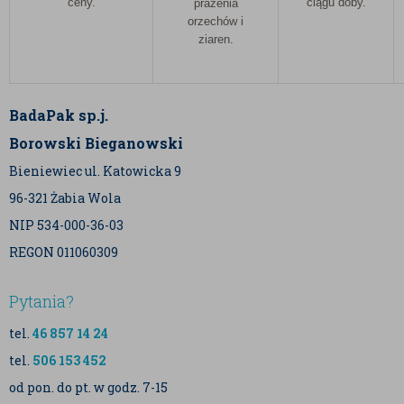
ceny.
ciągu doby.
prażenia
orzechów i
ziaren.
BadaPak sp.j.
Borowski Bieganowski
Bieniewiec ul. Katowicka 9
96-321 Żabia Wola
NIP 534-000-36-03
REGON 011060309
Pytania?
tel.
46 857 14 24
tel.
506 153 452
od pon. do pt. w godz. 7-15