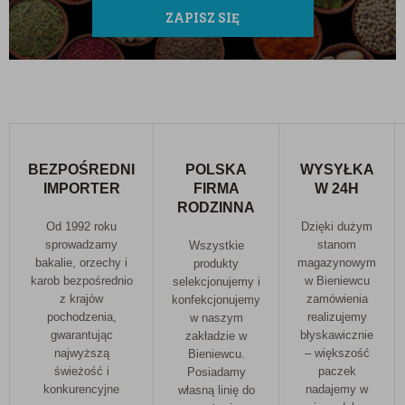
ZAPISZ SIĘ
BEZPOŚREDNI
POLSKA
WYSYŁKA
IMPORTER
FIRMA
W 24H
RODZINNA
Od 1992 roku
Dzięki dużym
sprowadzamy
stanom
Wszystkie
bakalie, orzechy i
magazynowym
produkty
karob bezpośrednio
w Bieniewcu
selekcjonujemy i
z krajów
zamówienia
konfekcjonujemy
pochodzenia,
realizujemy
w naszym
gwarantując
błyskawicznie
zakładzie w
najwyższą
– większość
Bieniewcu.
świeżość i
paczek
Posiadamy
konkurencyjne
nadajemy w
własną linię do