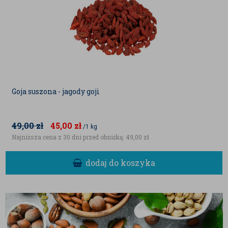
Goja suszona - jagody goji
49,00
zł
45,00
zł
/1 kg
Najniższa cena z 30 dni przed obniżką:
49,00 zł
dodaj do koszyka