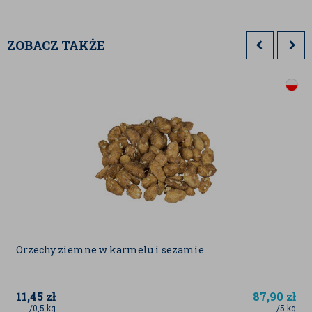
Błonnik pokarmowy
– wspomaga
prawidłowe funkcjonowanie układu
trawiennego i daje uczucie sytości.
ZOBACZ TAKŻE
Regularne spożywanie orzechów macadamia może
przyczynić się do obniżenia poziomu cholesterolu,
wsparcia funkcji mózgu oraz poprawy kondycji skóry i
włosów.
ZASTOSOWANIE W KUCHNI
Orzechy macadamia
BadaPak
są wszechstronnym
składnikiem kulinarnym:
✅
Przekąska
– idealne do spożycia prosto
z opakowania jako zdrowa i sycąca
Orzechy ziemne w karmelu i sezamie
przekąska.
✅
Wypieki
– doskonałe do ciast,
ciasteczek, muffinów oraz chlebów, dodając
im wyjątkowego smaku i tekstury.
11,45
zł
87,90
zł
✅
Desery
– wzbogacają lody, czekolady,
/0,5 kg
/5 kg