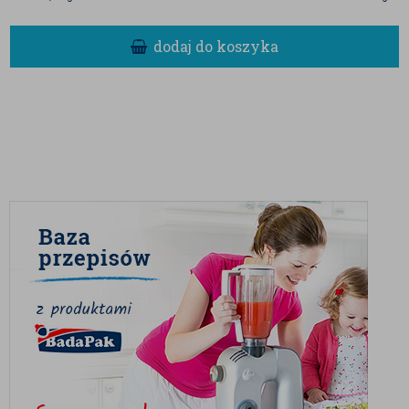
praliny oraz musy.
✅
Sałatki
– dodają chrupkości i nuty
luksusu do sałatek owocowych i
dodaj do koszyka
warzywnych.
✅
Dania główne
– świetne w połączeniu z
rybami, drobiem czy daniami
wegetariańskimi, nadając im oryginalnego
smaku.
✅
Masło orzechowe
– po zmiksowaniu
tworzą kremowe masło macadamia, idealne
do smarowania pieczywa czy jako dodatek
do smoothie.
PRZECHOWYWANIE
Aby zachować świeżość i walory smakowe orzechów
macadamia, przechowuj je w szczelnym opakowaniu,
w chłodnym, suchym miejscu, z dala od
bezpośredniego światła słonecznego. Unikaj wilgoci i
wysokich temperatur.