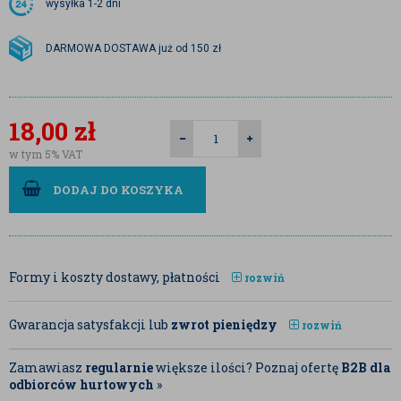
wysyłka
1-2 dni
DARMOWA DOSTAWA już od 150 zł
18,00
zł
w tym 5% VAT
DODAJ DO KOSZYKA
Formy i koszty dostawy, płatności
rozwiń
Gwarancja satysfakcji lub
zwrot pieniędzy
rozwiń
Zamawiasz
regularnie
większe ilości? Poznaj ofertę
B2B dla
odbiorców hurtowych
»