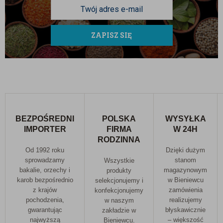
zdrowie.
Wybierając orzechy macadamia
BadaPak
, inwestujesz
ZAPISZ SIĘ
w luksusowy smak i dobroczynne właściwości dla
Twojego organizmu. Dodaj je do swojej diety i ciesz się
ich wyjątkowym smakiem każdego dnia!
BEZPOŚREDNI
POLSKA
WYSYŁKA
IMPORTER
FIRMA
W 24H
RODZINNA
Od 1992 roku
Dzięki dużym
sprowadzamy
stanom
Wszystkie
bakalie, orzechy i
magazynowym
produkty
karob bezpośrednio
w Bieniewcu
selekcjonujemy i
z krajów
zamówienia
konfekcjonujemy
pochodzenia,
realizujemy
w naszym
gwarantując
błyskawicznie
zakładzie w
najwyższą
– większość
Bieniewcu.