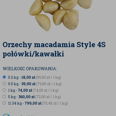
Orzechy macadamia Style 4S
połówki/kawałki
WIELKOŚĆ OPAKOWANIA:
0.2 kg -
18,00
zł
(90,00
zł
/ 1 kg)
0.5 kg -
39,90
zł
(79,80
zł
/ 1 kg)
1 kg -
74,00
zł
(74,00
zł
/ 1 kg)
5 kg -
360,00
zł
(72,00
zł
/ 1 kg)
11.34 kg -
799,00
zł
(70,46
zł
/ 1 kg)