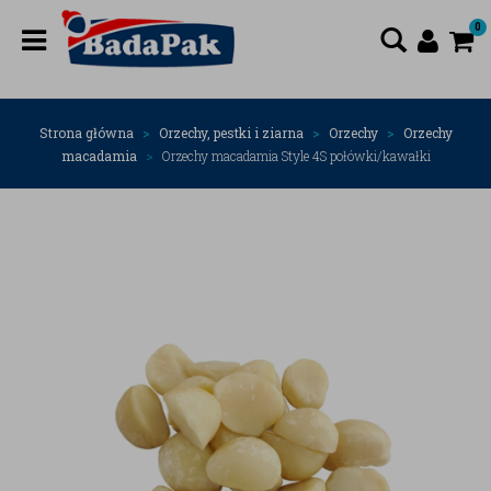
0
Strona główna
Orzechy, pestki i ziarna
Orzechy
Orzechy
macadamia
Orzechy macadamia Style 4S połówki/kawałki