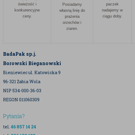
świeżość i
paczek
Posiadamy
konkurencyjne
nadajemy w
własną linię do
ceny.
ciągu doby.
prażenia
orzechów i
ziaren.
BadaPak sp.j.
Borowski Bieganowski
Bieniewiec ul. Katowicka 9
96-321 Żabia Wola
NIP 534-000-36-03
REGON 011060309
Pytania?
tel.
46 857 14 24