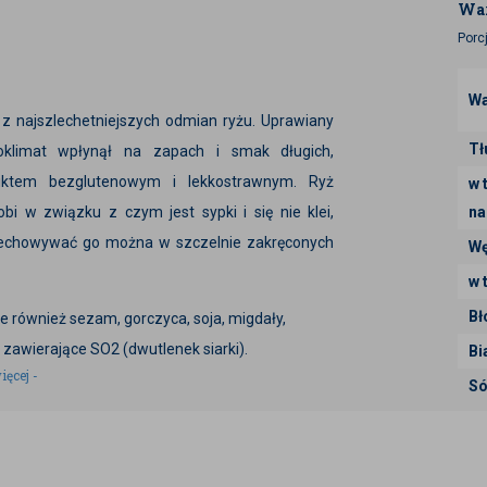
War
Porc
Wa
 z najszlechetniejszych odmian ryżu. Uprawiany
Tł
oklimat wpłynął na zapach i smak długich,
duktem bezglutenowym i lekkostrawnym. Ryż
w 
bi w związku z czym jest sypki i się nie klei,
na
rzechowywać go można w szczelnie zakręconych
Wę
w 
Bł
 również sezam, gorczyca, soja, migdały,
 zawierające SO2 (dwutlenek siarki).
Bi
ięcej -
Só
 różnić od aktualnej partii.
 informacje zawarte na naszym sklepie
uktu mogą różnić się nieco, w zależności od