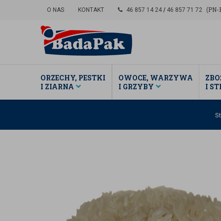
(PN-P
O NAS
KONTAKT
46 857 14 24
/
46 857 71 72
ORZECHY, PESTKI
OWOCE, WARZYWA
ZBO
I ZIARNA
I GRZYBY
I S
S