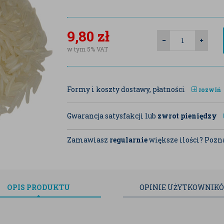
9,80
zł
w tym 5% VAT
Formy i koszty dostawy, płatności
rozwiń
Gwarancja satysfakcji lub
zwrot pieniędzy
Zamawiasz
regularnie
większe ilości? Pozna
OPIS
PRODUKTU
OPINIE
UŻYTKOWNIK