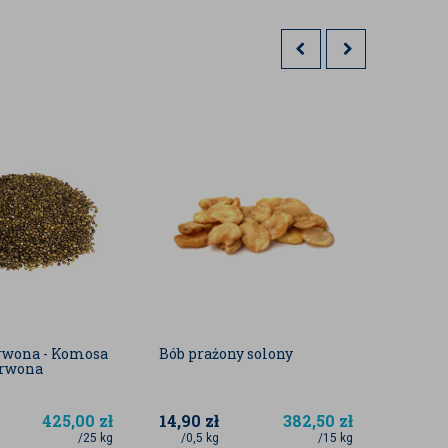
rwona - Komosa
Bób prażony solony
BIO bi
erwona
orkisz
LUKSU
425,00
zł
14,90
zł
382,50
zł
13,50
/25 kg
/0,5 kg
/15 kg
/1 sz