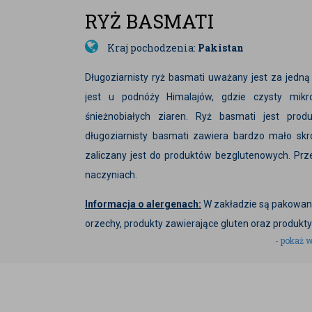
RYŻ BASMATI
Kraj pochodzenia:
Pakistan
Długoziarnisty ryż basmati uważany jest za jedną
jest u podnóży Himalajów, gdzie czysty mikr
śnieżnobiałych ziaren. Ryż basmati jest pro
długoziarnisty basmati zawiera bardzo mało skro
zaliczany jest do produktów bezglutenowych. P
naczyniach.
Informacja o alergenach:
W zakładzie są pakowane
orzechy, produkty zawierające gluten oraz produkty
- pokaż w
Zdjęcia produktu są zdjęciami poglądowymi i mogą się
Firma stara się aktualizować na bieżąco wszystkie
www.badapak.pl, jednak dane zawarte w opisie prod