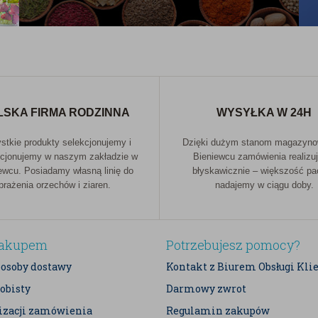
LSKA FIRMA RODZINNA
WYSYŁKA W 24H
tkie produkty selekcjonujemy i
Dzięki dużym stanom magazyn
cjonujemy w naszym zakładzie w
Bieniewcu zamówienia realizu
ewcu. Posiadamy własną linię do
błyskawicznie – większość p
prażenia orzechów i ziaren.
nadajemy w ciągu doby.
zakupem
Potrzebujesz pomocy?
posoby dostawy
Kontakt z Biurem Obsługi Kli
obisty
Darmowy zwrot
lizacji zamówienia
Regulamin zakupów