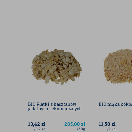
aktualnej partii produktu.
Podane wartości zostały nam dostarczone od dost
literaturowymi.
BIO Płatki z kasztanów
BIO mąka koko
jadalnych - ekologicznych
13,42
zł
285,00
zł
11,50
zł
/0,2 kg
/5 kg
/1 kg