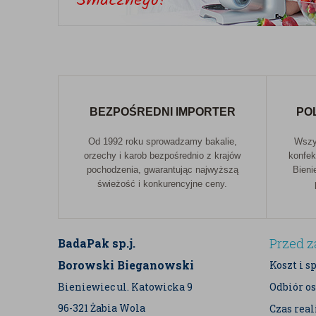
BEZPOŚREDNI IMPORTER
PO
Od 1992 roku sprowadzamy bakalie,
Wszys
orzechy i karob bezpośrednio z krajów
konfek
pochodzenia, gwarantując najwyższą
Bieni
świeżość i konkurencyjne ceny.
Przed 
BadaPak sp.j.
Borowski Bieganowski
Koszt i s
Bieniewiec ul. Katowicka 9
Odbiór os
96-321 Żabia Wola
Czas rea