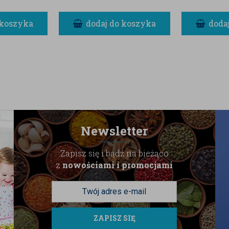
 koszyka
dodaj do koszyka
doda
Newsletter
Zapisz się i bądź na bieżąco
z
nowościami i promocjami
ZAPISZ SIĘ