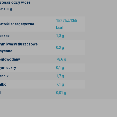
tości odżywcze
ja:
100 g
1527 kJ/365
rtość energetyczna
kcal
uszcz
1,3 g
tym kwasy tłuszczowe
0,2 g
sycone
glowodany
78,6 g
tym cukry
0,1 g
onnik
1,7 g
ałko
7,1 g
l
0,01 g