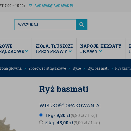
T 7:00 – 15:00)
BADAPAK@BADAPAK.PL
ŻOWE
ZIOŁA, TŁUSZCZE
NAPOJE, HERBATY
TRĄCZKOWE
I PRZYPRAWY
I KAWY
trona główna
Zbożowe i strączkowe
Ryże
Ryż basmati
Ryż basma
Ryż basmati
WIELKOŚĆ OPAKOWANIA:
1 kg -
9,80
zł
(9,80
zł
/ 1 kg)
5 kg -
45,00
zł
(9,00
zł
/ 1 kg)