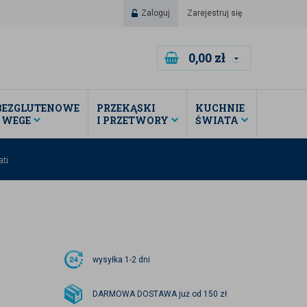
Zaloguj
Zarejestruj się
0,00
zł
BEZGLUTENOWE
PRZEKĄSKI
KUCHNIE
I WEGE
I PRZETWORY
ŚWIATA
ti
wysyłka
1-2 dni
DARMOWA DOSTAWA już od 150 zł