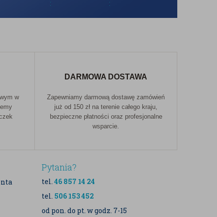
DARMOWA DOSTAWA
owym w
Zapewniamy darmową dostawę zamówień
jemy
już od 150 zł na terenie całego kraju,
aczek
bezpieczne płatności oraz profesjonalne
wsparcie.
Pytania?
tel.
46 857 14 24
enta
tel.
506 153 452
od pon. do pt. w godz. 7-15