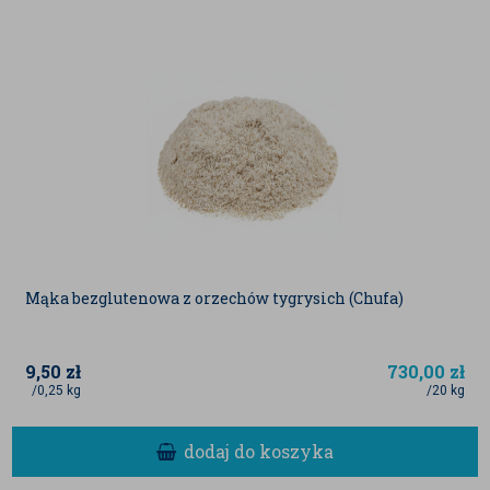
aktualnej partii produktu.
Podane wartości zostały nam dostarczone od
dostawców, jak również mogą być danymi
literaturowymi.
Mąka bezglutenowa z orzechów tygrysich (Chufa)
9,50
zł
730,00
zł
/0,25 kg
/20 kg
dodaj do koszyka