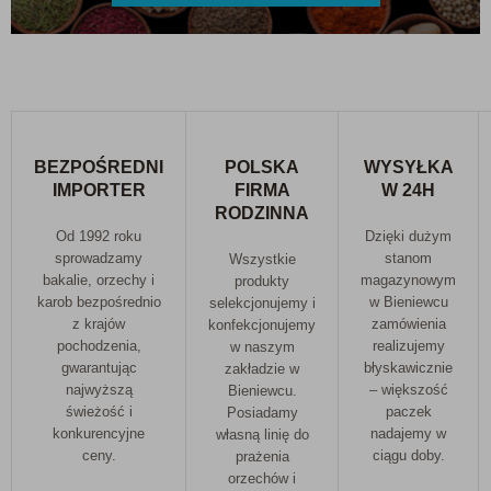
BEZPOŚREDNI
POLSKA
WYSYŁKA
IMPORTER
FIRMA
W 24H
RODZINNA
Od 1992 roku
Dzięki dużym
sprowadzamy
stanom
Wszystkie
bakalie, orzechy i
magazynowym
produkty
karob bezpośrednio
w Bieniewcu
selekcjonujemy i
z krajów
zamówienia
konfekcjonujemy
pochodzenia,
realizujemy
w naszym
gwarantując
błyskawicznie
zakładzie w
najwyższą
– większość
Bieniewcu.
świeżość i
paczek
Posiadamy
konkurencyjne
nadajemy w
własną linię do
ceny.
ciągu doby.
prażenia
orzechów i