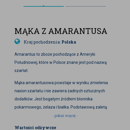
MĄKA Z AMARANTUSA
Kraj pochodzenia:
Polska
Amarantus to zboże pochodzące z Ameryki
Południowej, które w Polsce znane jest pod nazwą
szarłat.
Mąka amarantusowa powstaje w wyniku zmielenia
nasion szarłatu i nie zawiera żadnych sztucznych
dodatków. Jest bogatym źródłem błonnika
pokarmowego, żelaza i białka. Podstawową zaletą
mąki amarantusowej jest jej wysoka wartość
- pokaż więcej -
odżywcza przewyższająca mąki produkowane z
Wartości odżywcze