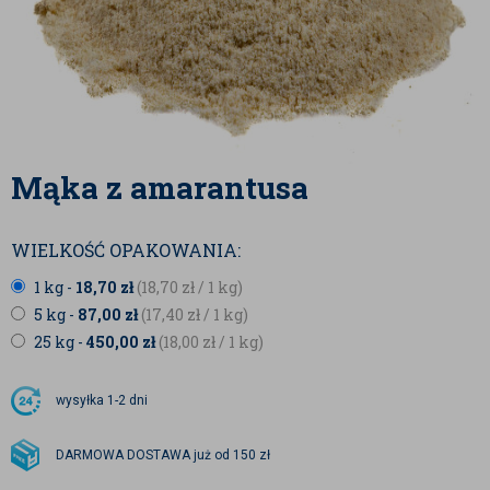
Mąka z amarantusa
WIELKOŚĆ OPAKOWANIA:
1 kg -
18,70
zł
(18,70
zł
/ 1 kg)
5 kg -
87,00
zł
(17,40
zł
/ 1 kg)
25 kg -
450,00
zł
(18,00
zł
/ 1 kg)
wysyłka
1-2 dni
DARMOWA DOSTAWA już od 150 zł