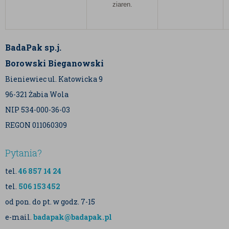
ziaren.
BadaPak sp.j.
Borowski Bieganowski
Bieniewiec ul. Katowicka 9
96-321 Żabia Wola
NIP 534-000-36-03
REGON 011060309
Pytania?
tel.
46 857 14 24
tel.
506 153 452
od pon. do pt. w godz. 7-15
e-mail.
badapak@badapak.pl