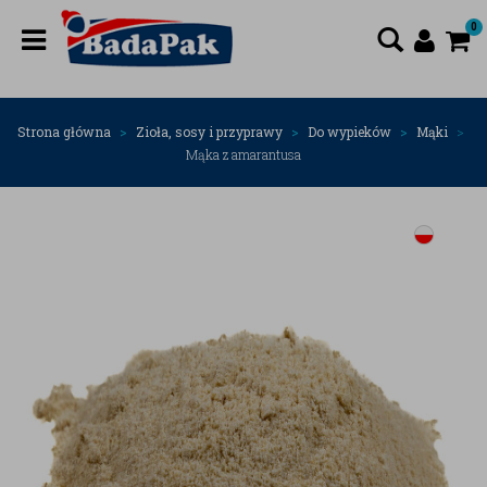
0
Strona główna
Zioła, sosy i przyprawy
Do wypieków
Mąki
Mąka z amarantusa