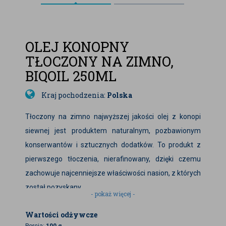
OLEJ KONOPNY
TŁOCZONY NA ZIMNO,
BIQOIL 250ML
Kraj pochodzenia:
Polska
Tłoczony na zimno najwyższej jakości olej z konopi
siewnej jest produktem naturalnym, pozbawionym
konserwantów i sztucznych dodatków. To produkt z
pierwszego tłoczenia, nierafinowany, dzięki czemu
zachowuje najcenniejsze właściwości nasion, z których
został pozyskany.
- pokaż więcej -
Znany jest w naszej szerokości geograficznej od
Wartości odżywcze
wieków: tłoczono go już w czasach prasłowiańskich, w
Porcja:
100 g