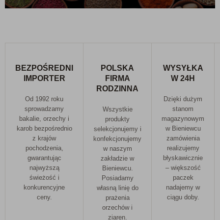
BEZPOŚREDNI
POLSKA
WYSYŁKA
IMPORTER
FIRMA
W 24H
RODZINNA
Od 1992 roku
Dzięki dużym
sprowadzamy
stanom
Wszystkie
bakalie, orzechy i
magazynowym
produkty
karob bezpośrednio
w Bieniewcu
selekcjonujemy i
z krajów
zamówienia
konfekcjonujemy
pochodzenia,
realizujemy
w naszym
gwarantując
błyskawicznie
zakładzie w
najwyższą
– większość
Bieniewcu.
świeżość i
paczek
Posiadamy
konkurencyjne
nadajemy w
własną linię do
ceny.
ciągu doby.
prażenia
orzechów i
ziaren.