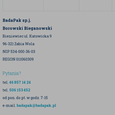
BadaPak sp.j.
Borowski Bieganowski
Bieniewiec ul. Katowicka 9
96-321 Żabia Wola
NIP 534-000-36-03
REGON 011060309
Pytania?
tel.
46 857 14 24
tel.
506 153 452
od pon. do pt. w godz. 7-15
e-mail.
badapak@badapak.pl