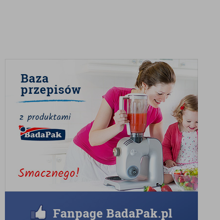
go można również do past warzywnych, twarogowych
oraz dipów i sałatek.
W kosmetyce stosowany do pielęgnacji skóry ciała,
twarzy oraz do włosów. Znakomicie się wchłania, nie
pozostawiając na skórze tłustego filmu. Może być
stosowany samodzielnie, jak również jako dodatek do
kosmetyków. Mogą używać go osoby z każdym typem
skóry: suchą skórę olej nawilży, w przypadku tłustej
wyreguluje pracę gruczołów łojowych, zastosowany na
skórę wrażliwą odżywi ją i uzupełni braki lipidowe, a u
osób ze skórą dojrzałą odżywi i zapobiegnie
powstawaniu nowych zmarszczek.
Składniki:
100% olej konopny.
Producent:
Laboratorium BIOOIL S.C. Biuro Handlowe