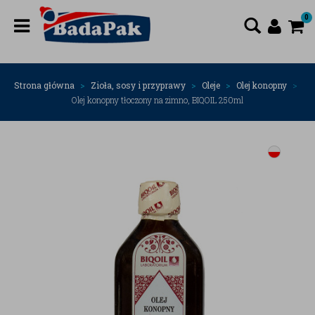
0
Strona główna
Zioła, sosy i przyprawy
Oleje
Olej konopny
Olej konopny tłoczony na zimno, BIQOIL 250ml