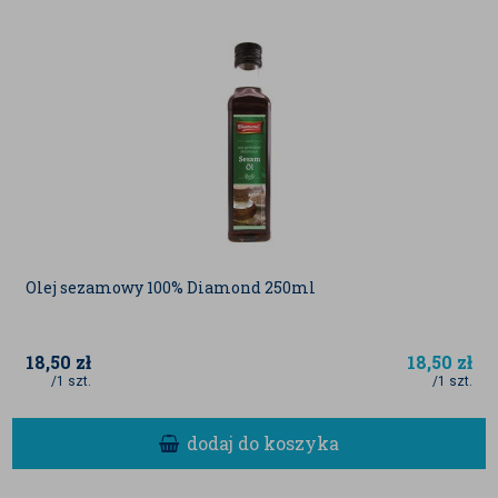
zimno, olej z konopi siewnej może być stosowany
wyłącznie na zimno.
Nie należy go podgrzewać lub tym bardziej na nim
smażyć czy używać do pieczenia. Długotrwałe
wystawienie oleju na działanie wysokiej temperatury
doprowadzi do zmiany struktury oleju konopnego,
który zostanie pozbawiony cennych właściwości.
Jest wiele potraw, w których można wykorzystać olej
Olej sezamowy 100% Diamond 250ml
konopny. Można okrasić nim świeżo ugotowane pierogi
albo kaszę gryczaną, która podana w ten sposób
18,50
zł
18,50
zł
nabiera zupełnie nowego charakteru- jest lekka i
/1 szt.
/1 szt.
kremowa w smaku. Olej konopny doskonale sprawdzi
się także w przygotowywaniu na jego bazie pesto – w
dodaj do koszyka
wydaniu klasycznym - bazyliowym, ale także pesto ze
szpinaku, czy z czerwonych pomidorów. Wykorzystać