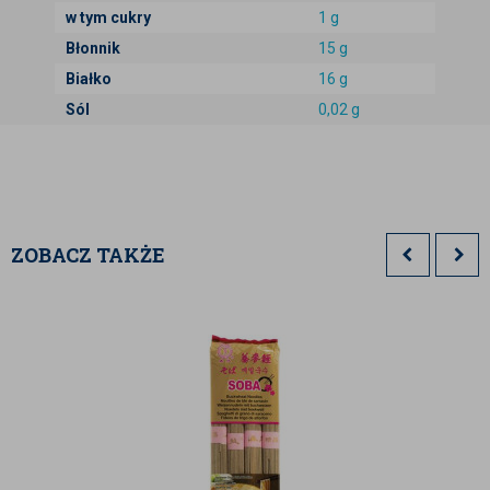
w tym cukry
1 g
Błonnik
15 g
Białko
16 g
Sól
0,02 g
ZOBACZ TAKŻE