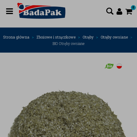
0
Strona główna
Zbożowe i strączkowe
Otręby
Otręby owsiane
BIO Otręby owsiane