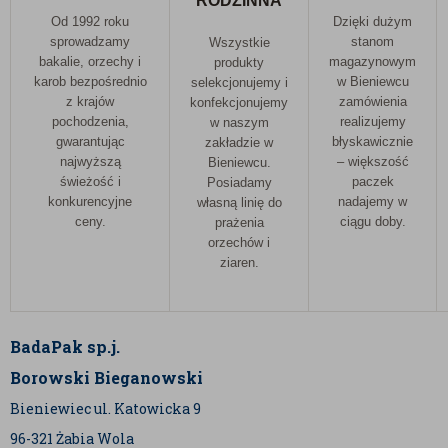
RODZINNA
Od 1992 roku
Dzięki dużym
sprowadzamy
stanom
Wszystkie
bakalie, orzechy i
magazynowym
produkty
karob bezpośrednio
w Bieniewcu
selekcjonujemy i
z krajów
zamówienia
konfekcjonujemy
pochodzenia,
realizujemy
w naszym
gwarantując
błyskawicznie
zakładzie w
najwyższą
– większość
Bieniewcu.
świeżość i
paczek
Posiadamy
konkurencyjne
nadajemy w
własną linię do
ceny.
ciągu doby.
prażenia
orzechów i
ziaren.
BadaPak sp.j.
Borowski Bieganowski
Bieniewiec ul. Katowicka 9
96-321 Żabia Wola