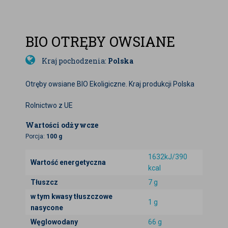
BIO OTRĘBY OWSIANE
Kraj pochodzenia:
Polska
Otręby owsiane BIO Ekoligiczne. Kraj produkcji Polska
Rolnictwo z UE
Wartości odżywcze
Porcja:
100 g
1632kJ/390
Wartość energetyczna
kcal
Tłuszcz
7 g
w tym kwasy tłuszczowe
1 g
nasycone
Węglowodany
66 g